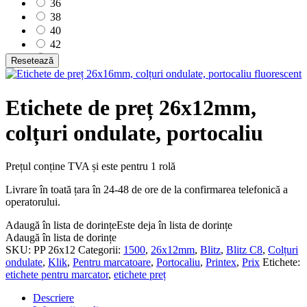
36
38
40
42
44
Resetează
46
48
50
Etichete de preț 26x12mm,
52
colțuri ondulate, portocaliu
54
56
58
Prețul conține TVA și este pentru 1 rolă
60
62
Livrare în toată țara în 24-48 de ore de la confirmarea telefonică a
64
operatorului.
L
M
Adaugă în lista de dorințe
Este deja în lista de dorințe
S
Adaugă în lista de dorințe
SKU:
PP 26x12
Categorii:
1500
,
26x12mm
,
Blitz
,
Blitz C8
,
Colțuri
XL
ondulate
,
Klik
,
Pentru marcatoare
,
Portocaliu
,
Printex
,
Prix
Etichete:
XS
etichete pentru marcator
,
etichete preț
XXL
XXXL
Descriere