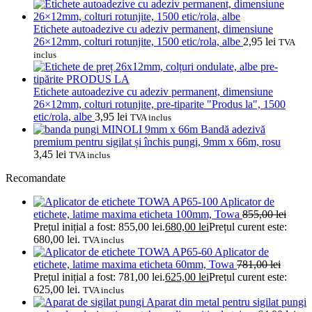
Etichete autoadezive cu adeziv permanent, dimensiune
26×12mm, colturi rotunjite, 1500 etic/rola, albe
2,95
lei
TVA
inclus
Etichete autoadezive cu adeziv permanent, dimensiune
26×12mm, colturi rotunjite, pre-tiparite "Produs la", 1500
etic/rola, albe
3,95
lei
TVA inclus
Bandă adezivă
premium pentru sigilat și închis pungi, 9mm x 66m, rosu
3,45
lei
TVA inclus
Recomandate
Aplicator de
etichete, latime maxima eticheta 100mm, Towa
855,00
lei
Prețul inițial a fost: 855,00 lei.
680,00
lei
Prețul curent este:
680,00 lei.
TVA inclus
Aplicator de
etichete, latime maxima eticheta 60mm, Towa
781,00
lei
Prețul inițial a fost: 781,00 lei.
625,00
lei
Prețul curent este:
625,00 lei.
TVA inclus
Aparat din metal pentru sigilat pungi