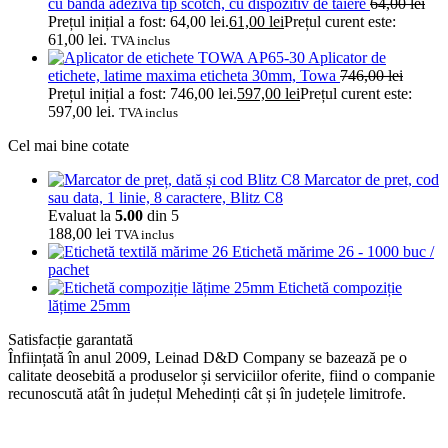
cu banda adeziva tip scotch, cu dispozitiv de taiere
64,00
lei
Prețul inițial a fost: 64,00 lei.
61,00
lei
Prețul curent este:
61,00 lei.
TVA inclus
Aplicator de
etichete, latime maxima eticheta 30mm, Towa
746,00
lei
Prețul inițial a fost: 746,00 lei.
597,00
lei
Prețul curent este:
597,00 lei.
TVA inclus
Cel mai bine cotate
Marcator de pret, cod
sau data, 1 linie, 8 caractere, Blitz C8
Evaluat la
5.00
din 5
188,00
lei
TVA inclus
Etichetă mărime 26 - 1000 buc /
pachet
Etichetă compoziție
lățime 25mm
Satisfacție garantată
Înființată în anul 2009, Leinad D&D Company se bazează pe o
calitate deosebită a produselor și serviciilor oferite, fiind o companie
recunoscută atât în județul Mehedinți cât și în județele limitrofe.