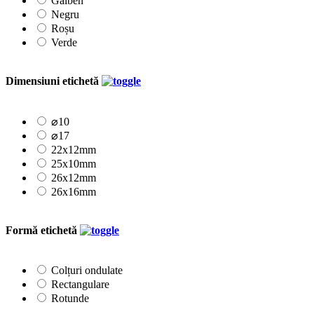
Galben
Negru
Roșu
Verde
Dimensiuni etichetă
⌀10
⌀17
22x12mm
25x10mm
26x12mm
26x16mm
Formă etichetă
Colțuri ondulate
Rectangulare
Rotunde