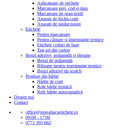
Aplicatoare de etichete
Marcatoare preț, cod și data
Marcatoare de șpan textil
Aparate de închis cutii
Aparate de sigilat pungi
Etichete
Pentru marcatoare
Pentru cântare și imprimante termice
Etichete coduri de bare
Tag-uri din carton
Benzi adezive, poliamidă și riboane
Benzi de poliamidă
Riboane pentru imprimante termice
Benzi adezive tip scotch
Produse din hârtie
Hârtie de copt
Role hârtie termică
Role hârtie autocopiativă
Despre noi
Contact
office@pravaliacuetichete.ro
09:00 - 17:00
0771 395 662