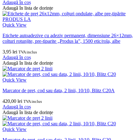
Adaugă în coș
Adaugă în lista de dorințe
Quick View
Etichete autoadezive cu adeziv permanent, dimensiune 26×12mm,
colturi rotunjite, pre-tiparite „Produs la”, 1500 etic/rola, albe
3,95
lei
TVA inclus
Adaugă în coș
Adaugă în lista de dorințe
Quick View
Marcator de pret, cod sau data, 2 linii, 10/10, Blitz C20A
420,00
lei
TVA inclus
Adaugă în coș
Adaugă în lista de dorințe
Quick View
Marcator de pret, cod sau data, 2 linii, 10/10, Blitz C20