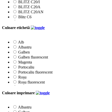
BLITZ C20/I
BLITZ C20A
BLITZ C20AN
Blitz C6
Blitz C8
Blitz M6
Culoare etichetă
Etichete 22x12mm
Etichete 26x12mm
Etichete 26x16mm
Alb
Etichete 26x16Rmm
Albastru
Klik
Galben
Printex
Galben fluorescent
Prix
Magenta
Tovel
Portocaliu
Portocaliu fluorescent
Roșu
Roșu fluorescent
Roz
Verde
Culoare imprimare
Verde fluorescent
Albastru