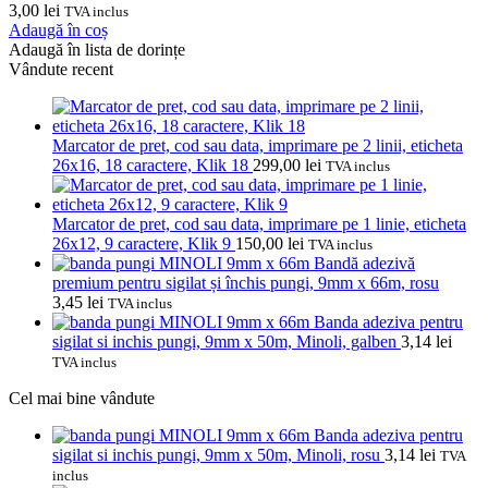
3,00
lei
TVA inclus
Adaugă în coș
Adaugă în lista de dorințe
Vândute recent
Marcator de pret, cod sau data, imprimare pe 2 linii, eticheta
26x16, 18 caractere, Klik 18
299,00
lei
TVA inclus
Marcator de pret, cod sau data, imprimare pe 1 linie, eticheta
26x12, 9 caractere, Klik 9
150,00
lei
TVA inclus
Bandă adezivă
premium pentru sigilat și închis pungi, 9mm x 66m, rosu
3,45
lei
TVA inclus
Banda adeziva pentru
sigilat si inchis pungi, 9mm x 50m, Minoli, galben
3,14
lei
TVA inclus
Cel mai bine vândute
Banda adeziva pentru
sigilat si inchis pungi, 9mm x 50m, Minoli, rosu
3,14
lei
TVA
inclus