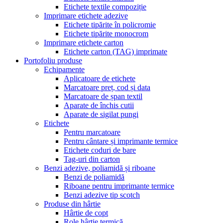
Etichete textile compoziție
Imprimare etichete adezive
Etichete tipărite în policromie
Etichete tipărite monocrom
Imprimare etichete carton
Etichete carton (TAG) imprimate
Portofoliu produse
Echipamente
Aplicatoare de etichete
Marcatoare preț, cod și data
Marcatoare de șpan textil
Aparate de închis cutii
Aparate de sigilat pungi
Etichete
Pentru marcatoare
Pentru cântare și imprimante termice
Etichete coduri de bare
Tag-uri din carton
Benzi adezive, poliamidă și riboane
Benzi de poliamidă
Riboane pentru imprimante termice
Benzi adezive tip scotch
Produse din hârtie
Hârtie de copt
Role hârtie termică