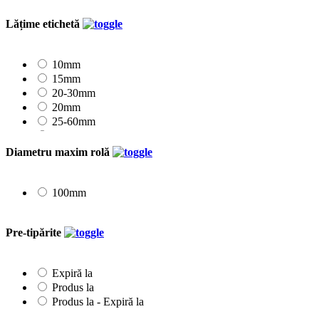
Lățime etichetă
10mm
15mm
20-30mm
20mm
25-60mm
25mm
30mm
Diametru maxim rolă
35mm
40mm
45mm
100mm
50mm
55-100mm
Pre-tipărite
Expiră la
Produs la
Produs la - Expiră la