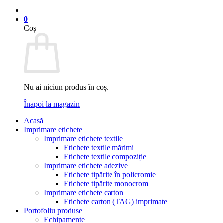
0
Coș
Nu ai niciun produs în coș.
Înapoi la magazin
Acasă
Imprimare etichete
Imprimare etichete textile
Etichete textile mărimi
Etichete textile compoziție
Imprimare etichete adezive
Etichete tipărite în policromie
Etichete tipărite monocrom
Imprimare etichete carton
Etichete carton (TAG) imprimate
Portofoliu produse
Echipamente