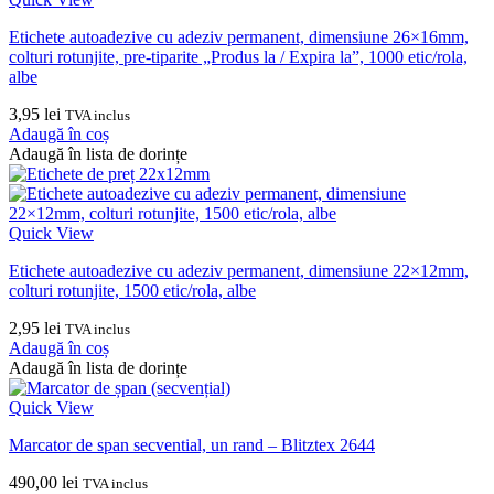
Etichete autoadezive cu adeziv permanent, dimensiune 26×16mm,
colturi rotunjite, pre-tiparite „Produs la / Expira la”, 1000 etic/rola,
albe
3,95
lei
TVA inclus
Adaugă în coș
Adaugă în lista de dorințe
Quick View
Etichete autoadezive cu adeziv permanent, dimensiune 22×12mm,
colturi rotunjite, 1500 etic/rola, albe
2,95
lei
TVA inclus
Adaugă în coș
Adaugă în lista de dorințe
Quick View
Marcator de span secvential, un rand – Blitztex 2644
490,00
lei
TVA inclus