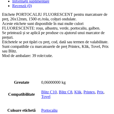
Informații suplimentare
Recenzii (0)
Etichete PORTOCALIU FLUORESCENT pentru marcatoare de
preț, 26x12mm, 1500 et./rola, colțuri ondulate.
Aceste etichete sunt disponibile în mai multe culori
FLUORESCENTE: roșu, albastru, verde, portocaliu, galben.
Se printează și se aplică pe produse cu ajutorul unui marcator de
prețuri.
Etichetele se pot tipări cu preț, cod, dată sau termen de valabilitate.
Sunt compatibile cu marcatoarele de preț Printex, Klik, Tovel, Prix
sau Blitz.
Mod de ambalare: 39 role/cutie.
Greutate
0,06000000 kg
Blitz C10
,
Blitz C8
,
Klik
,
Printex
,
Prix
,
Compatibilitate
Tovel
Culoare etichetă
Portocaliu