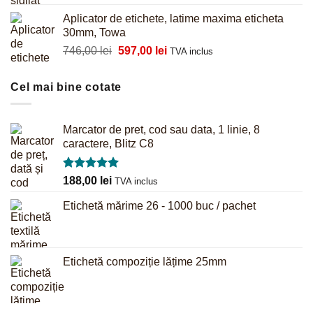
inițial
curent
Aplicator de etichete, latime maxima eticheta
a
este:
30mm, Towa
fost:
61,00 lei.
Prețul
Prețul
746,00
lei
597,00
lei
64,00 lei.
TVA inclus
inițial
curent
a
este:
Cel mai bine cotate
fost:
597,00 lei.
746,00 lei.
Marcator de pret, cod sau data, 1 linie, 8
caractere, Blitz C8
Evaluat la
188,00
lei
TVA inclus
5.00
din 5
Etichetă mărime 26 - 1000 buc / pachet
Etichetă compoziție lățime 25mm