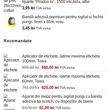
tiparite "Produs la", 1500 etic/rola, albe
3,95
lei
TVA inclus
Bandă adezivă premium pentru sigilat și închis
pungi, 9mm x 66m, rosu
3,45
lei
TVA inclus
Recomandate
Aplicator de etichete, latime maxima eticheta
100mm, Towa
Prețul
Prețul
855,00
lei
680,00
lei
TVA inclus
inițial
curent
Aplicator de etichete, latime maxima eticheta
a
este:
60mm, Towa
fost:
680,00 lei.
Prețul
Prețul
781,00
lei
625,00
lei
855,00 lei.
TVA inclus
inițial
curent
Aparat din metal pentru sigilat pungi cu banda
a
este:
adeziva tip scotch, cu dispozitiv de taiere
fost:
625,00 lei.
Prețul
Prețul
64,00
lei
61,00
lei
781,00 lei.
TVA inclus