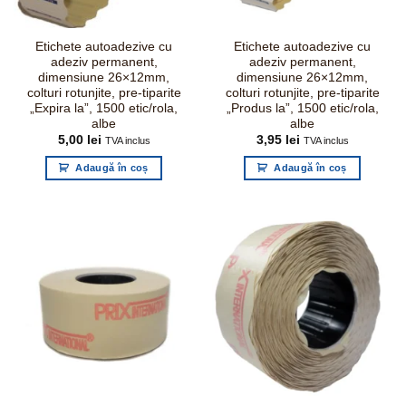
Etichete autoadezive cu
Etichete autoadezive cu
adeziv permanent,
adeziv permanent,
dimensiune 26×12mm,
dimensiune 26×12mm,
colturi rotunjite, pre-tiparite
colturi rotunjite, pre-tiparite
„Expira la”, 1500 etic/rola,
„Produs la”, 1500 etic/rola,
albe
albe
5,00
lei
3,95
lei
TVA inclus
TVA inclus
Adaugă în coș
Adaugă în coș