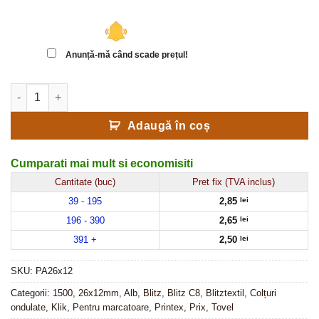
Anunță-mă când scade prețul!
Cantitate Etichete autoadezive cu adeziv permanent, dimensiune 
Adaugă în coș
Cumparati mai mult si economisiti
Cantitate (buc)
Pret fix (TVA inclus)
39 - 195
2,85
lei
196 - 390
2,65
lei
391 +
2,50
lei
SKU:
PA26x12
Categorii:
1500
,
26x12mm
,
Alb
,
Blitz
,
Blitz C8
,
Blitztextil
,
Colțuri
ondulate
,
Klik
,
Pentru marcatoare
,
Printex
,
Prix
,
Tovel