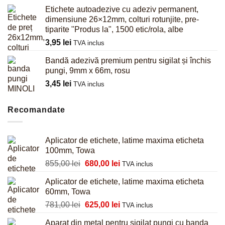
Etichete autoadezive cu adeziv permanent,
dimensiune 26×12mm, colturi rotunjite, pre-
tiparite "Produs la", 1500 etic/rola, albe
3,95
lei
TVA inclus
Bandă adezivă premium pentru sigilat și închis
pungi, 9mm x 66m, rosu
3,45
lei
TVA inclus
Recomandate
Aplicator de etichete, latime maxima eticheta
100mm, Towa
Prețul
Prețul
855,00
lei
680,00
lei
TVA inclus
inițial
curent
Aplicator de etichete, latime maxima eticheta
a
este:
60mm, Towa
fost:
680,00 lei.
Prețul
Prețul
781,00
lei
625,00
lei
855,00 lei.
TVA inclus
inițial
curent
Aparat din metal pentru sigilat pungi cu banda