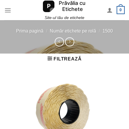
Skip
0
to
content
Site-ul tău de etichete
Prima pagină
/
Număr etichete pe rolă
/
1500
FILTREAZĂ