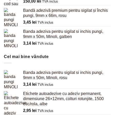
150,00
lei
TVA inclus
Bandă adezivă premium pentru sigilat și închis
pungi, 9mm x 66m, rosu
3,45
lei
TVA inclus
Banda adeziva pentru sigilat si inchis pungi,
9mm x 50m, Minoli, galben
3,14
lei
TVA inclus
Cel mai bine vândute
Banda adeziva pentru sigilat si inchis pungi,
9mm x 50m, Minoli, rosu
3,14
lei
TVA inclus
Etichete autoadezive cu adeziv permanent,
dimensiune 26×12mm, colturi rotunjite, 1500
etic/rola, albe
2,95
lei
TVA inclus