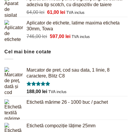
a
este:
adeziva tip scotch, cu dispozitiv de taiere
fost:
625,00 lei.
Prețul
Prețul
64,00
lei
61,00
lei
781,00 lei.
TVA inclus
inițial
curent
Aplicator de etichete, latime maxima eticheta
a
este:
30mm, Towa
fost:
61,00 lei.
Prețul
Prețul
746,00
lei
597,00
lei
64,00 lei.
TVA inclus
inițial
curent
a
este:
Cel mai bine cotate
fost:
597,00 lei.
746,00 lei.
Marcator de pret, cod sau data, 1 linie, 8
caractere, Blitz C8
Evaluat la
188,00
lei
TVA inclus
5.00
din 5
Etichetă mărime 26 - 1000 buc / pachet
Etichetă compoziție lățime 25mm