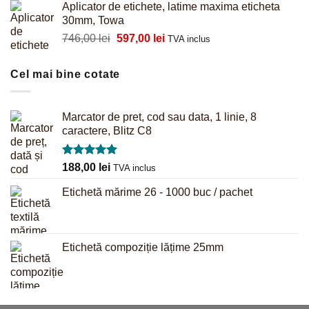
Aplicator de etichete, latime maxima eticheta
a
este:
30mm, Towa
fost:
61,00 lei.
Prețul
Prețul
746,00
lei
597,00
lei
64,00 lei.
TVA inclus
inițial
curent
a
este:
Cel mai bine cotate
fost:
597,00 lei.
746,00 lei.
Marcator de pret, cod sau data, 1 linie, 8
caractere, Blitz C8
Evaluat la
188,00
lei
TVA inclus
5.00
din 5
Etichetă mărime 26 - 1000 buc / pachet
Etichetă compoziție lățime 25mm