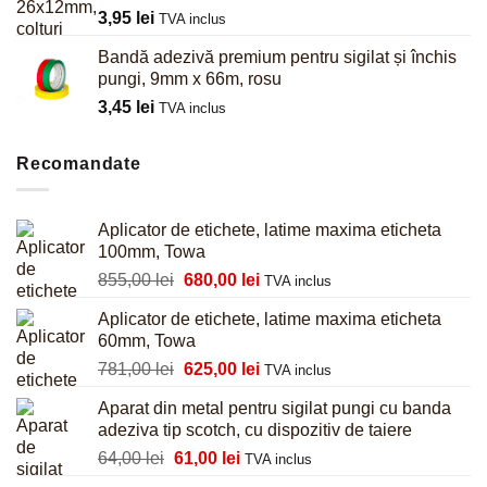
3,95
lei
TVA inclus
Bandă adezivă premium pentru sigilat și închis
pungi, 9mm x 66m, rosu
3,45
lei
TVA inclus
Recomandate
Aplicator de etichete, latime maxima eticheta
100mm, Towa
Prețul
Prețul
855,00
lei
680,00
lei
TVA inclus
inițial
curent
Aplicator de etichete, latime maxima eticheta
a
este:
60mm, Towa
fost:
680,00 lei.
Prețul
Prețul
781,00
lei
625,00
lei
855,00 lei.
TVA inclus
inițial
curent
Aparat din metal pentru sigilat pungi cu banda
a
este:
adeziva tip scotch, cu dispozitiv de taiere
fost:
625,00 lei.
Prețul
Prețul
64,00
lei
61,00
lei
781,00 lei.
TVA inclus
inițial
curent