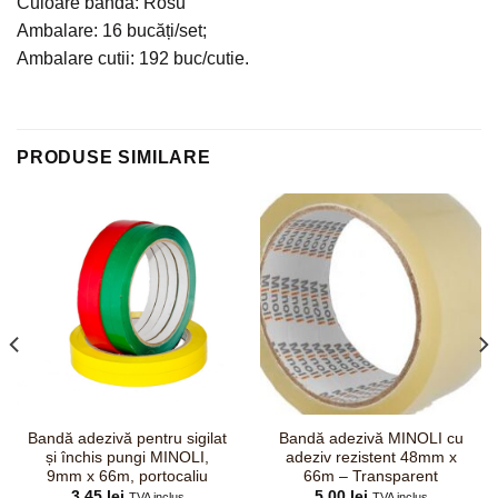
Culoare bandă: Rosu
Ambalare: 16 bucăți/set;
Ambalare cutii: 192 buc/cutie.
PRODUSE SIMILARE
Bandă adezivă pentru sigilat
Bandă adezivă MINOLI cu
și închis pungi MINOLI,
adeziv rezistent 48mm x
9mm x 66m, portocaliu
66m – Transparent
3,45
lei
5,00
lei
TVA inclus
TVA inclus