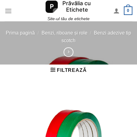
Skip
0
to
content
Site-ul tău de etichete
Prima pagină
/
Benzi, riboane și role
/
Benzi adezive tip
scotch
FILTREAZĂ