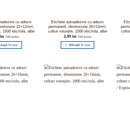
oadezive cu adeziv
Etichete autoadezive cu adeziv
Eti
imensiune 22×12mm,
permanent, dimensiune 26×12mm,
perm
e, 1500 etic/rola, albe
colturi rotunjite, 1500 etic/rola, albe
coltur
lei
2,95
lei
TVA inclus
TVA inclus
augă în coș
Adaugă în coș