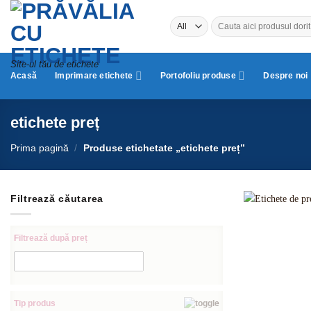
Skip
Caută
to
după:
content
Site-ul tău de etichete
Acasă
Imprimare etichete
Portofoliu produse
Despre noi
etichete preț
Prima pagină
/
Produse etichetate „etichete preț”
Filtrează căutarea
Filtrează după preț
Tip produs