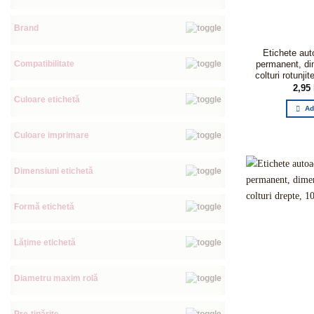
Brand
Etichete aut
Compatibilitate
permanent, d
colturi rotunjit
2,95
Culoare etichetă
Ad
Culoare imprimare
Dimensiuni etichetă
Formă etichetă
Lățime etichetă
Diametru maxim rolă