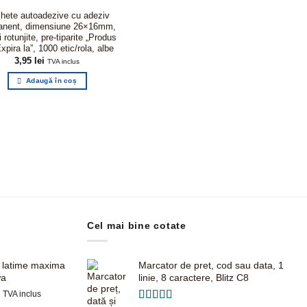
chete autoadezive cu adeziv
anent, dimensiune 26×16mm,
i rotunjite, pre-tiparite „Produs
Expira la”, 1000 etic/rola, albe
3,95
lei
TVA inclus
Adaugă în coș
Cel mai bine cotate
, latime maxima
Marcator de pret, cod sau data, 1
wa
linie, 8 caractere, Blitz C8
Prețul
i
TVA inclus
curent