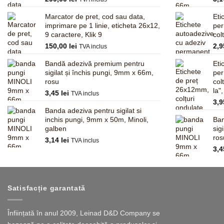
Marcator de pret, cod sau data,
Eti
imprimare pe 1 linie, eticheta 26x12,
pe
9 caractere, Klik 9
col
150,00
lei
2,
TVA inclus
Bandă adezivă premium pentru
Eti
sigilat și închis pungi, 9mm x 66m,
pe
rosu
col
la"
3,45
lei
TVA inclus
3,
Banda adeziva pentru sigilat si
inchis pungi, 9mm x 50m, Minoli,
Ban
galben
sig
ros
3,14
lei
TVA inclus
3,
Satisfacție garantată
Înființată în anul 2009, Leinad D&D Company se