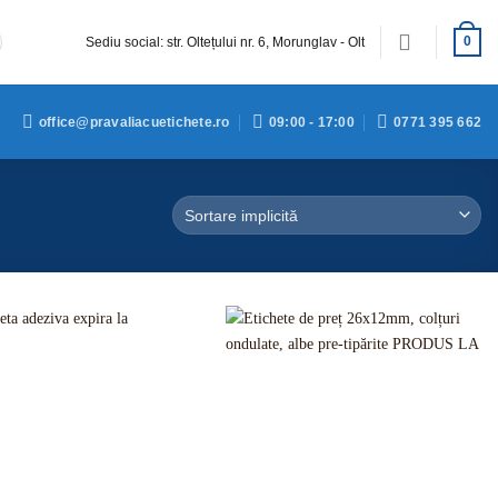
Sediu social: str. Oltețului nr. 6, Morunglav - Olt
0
office@pravaliacuetichete.ro
09:00 - 17:00
0771 395 662