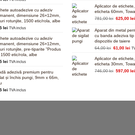
a
Aplicator de etichete
chete autoadezive cu adeziv
fost:
eticheta 60mm, Tow
rmanent, dimensiune 26×12mm,
855,00 lei
Prețul
781,00
lei
625,00
le
turi rotunjite, 1500 etic/rola, albe
inițial
95
lei
TVA inclus
a
Aparat din metal pent
fost:
cu banda adeziva tip
chete autoadezive cu adeziv
dispozitiv de taiere
781,00 lei
rmanent, dimensiune 26×12mm,
Prețul
Pr
64,00
lei
61,00
lei
TV
turi rotunjite, pre-tiparite "Produs
inițial
cu
, 1500 etic/rola, albe
Aplicator de etichete
a
es
95
lei
TVA inclus
eticheta 30mm, Tow
fost:
61
64,00 lei.
Prețul
746,00
lei
597,00
le
dă adezivă premium pentru
inițial
ilat și închis pungi, 9mm x 66m,
a
u
fost:
45
lei
TVA inclus
746,00 lei