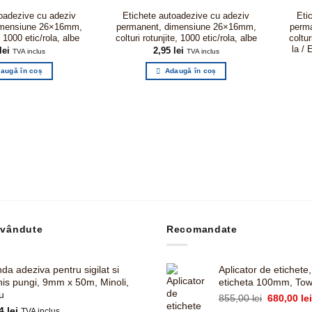
oadezive cu adeziv
Etichete autoadezive cu adeziv
Eti
imensiune 26×16mm,
permanent, dimensiune 26×16mm,
perm
, 1000 etic/rola, albe
colturi rotunjite, 1000 etic/rola, albe
coltur
la / 
lei
2,95
lei
TVA inclus
TVA inclus
augă în coș
Adaugă în coș
 vândute
Recomandate
da adeziva pentru sigilat si
Aplicator de etichete
his pungi, 9mm x 50m, Minoli,
eticheta 100mm, To
u
Prețul
855,00
lei
680,00
le
14
lei
inițial
TVA inclus