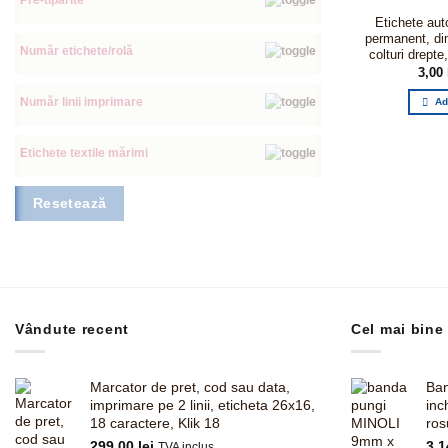
Pre-tipărite
Etichete aut
permanent, d
Număr etichete/rolă
colturi drepte
3,00
Număr linii imprimare
Ad
Etichete textile mărimi
Resetează
Vândute recent
Cel mai bine
Marcator de pret, cod sau data,
Ban
imprimare pe 2 linii, eticheta 26x16,
inc
18 caractere, Klik 18
ros
299,00
lei
3,
TVA inclus