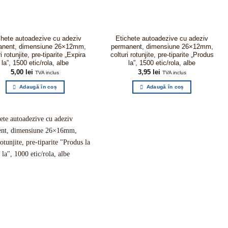
chete autoadezive cu adeziv
Etichete autoadezive cu adeziv
anent, dimensiune 26×12mm,
permanent, dimensiune 26×12mm,
i rotunjite, pre-tiparite „Expira
colturi rotunjite, pre-tiparite „Produs
la”, 1500 etic/rola, albe
la”, 1500 etic/rola, albe
5,00
lei
3,95
lei
TVA inclus
TVA inclus
Adaugă în coș
Adaugă în coș