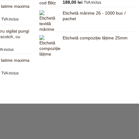
Evaluat la
188,00
lei
TVA inclus
este:
, latime maxima
5.00
din 5
680,00 lei.
a
Etichetă mărime 26 - 1000 buc /
.
Prețul
pachet
i
TVA inclus
curent
este:
ru sigilat pungi
625,00 lei.
 scotch, cu
Etichetă compoziție lățime 25mm
.
ețul
A inclus
rent
, latime maxima
te:
a
,00 lei.
Prețul
i
TVA inclus
curent
este:
597,00 lei.
.