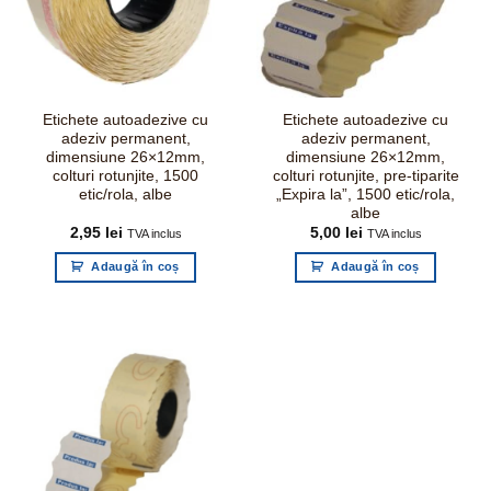
Etichete autoadezive cu
Etichete autoadezive cu
adeziv permanent,
adeziv permanent,
dimensiune 26×12mm,
dimensiune 26×12mm,
colturi rotunjite, 1500
colturi rotunjite, pre-tiparite
etic/rola, albe
„Expira la”, 1500 etic/rola,
albe
2,95
lei
5,00
lei
TVA inclus
TVA inclus
Adaugă în coș
Adaugă în coș