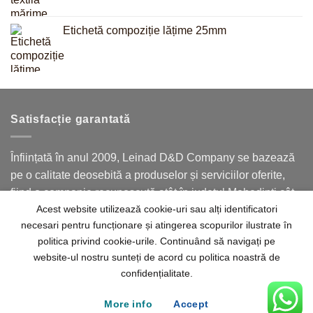
Etichetă compoziție lățime 25mm
Satisfacție garantată
Înființată în anul 2009, Leinad D&D Company se bazează
pe o calitate deosebită a produselor și serviciilor oferite,
fiind o companie recunoscută atât în județul Mehedinți cât
Acest website utilizează cookie-uri sau alți identificatori
și în județele limitrofe.
necesari pentru funcționare și atingerea scopurilor ilustrate în
politica privind cookie-urile. Continuând să navigați pe
website-ul nostru sunteți de acord cu politica noastră de
confidențialitate.
Acasă
Despre noi
Contact
Termeni
Politica de confidențialitate
More info
Accept
© 2026
Leinad D&D Company