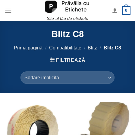
Skip
0
to
content
Site-ul tău de etichete
Blitz C8
Prima pagină
/
Compatibilitate
/
Blitz
/
Blitz C8
FILTREAZĂ