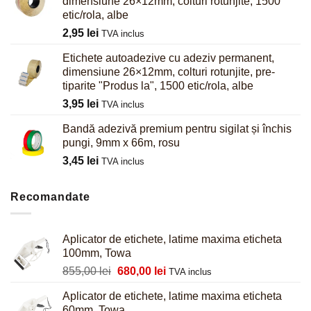
dimensiune 26×12mm, colturi rotunjite, 1500
etic/rola, albe
2,95
lei
TVA inclus
Etichete autoadezive cu adeziv permanent,
dimensiune 26×12mm, colturi rotunjite, pre-
tiparite "Produs la", 1500 etic/rola, albe
3,95
lei
TVA inclus
Bandă adezivă premium pentru sigilat și închis
pungi, 9mm x 66m, rosu
3,45
lei
TVA inclus
Recomandate
Aplicator de etichete, latime maxima eticheta
100mm, Towa
Prețul
Prețul
855,00
lei
680,00
lei
TVA inclus
inițial
curent
Aplicator de etichete, latime maxima eticheta
a
este:
60mm, Towa