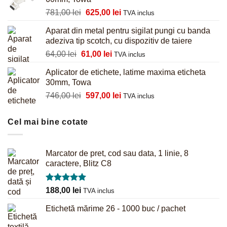
fost:
680,00 lei.
Prețul
Prețul
781,00
lei
625,00
lei
855,00 lei.
TVA inclus
inițial
curent
Aparat din metal pentru sigilat pungi cu banda
a
este:
adeziva tip scotch, cu dispozitiv de taiere
fost:
625,00 lei.
Prețul
Prețul
64,00
lei
61,00
lei
781,00 lei.
TVA inclus
inițial
curent
Aplicator de etichete, latime maxima eticheta
a
este:
30mm, Towa
fost:
61,00 lei.
Prețul
Prețul
746,00
lei
597,00
lei
64,00 lei.
TVA inclus
inițial
curent
a
este:
Cel mai bine cotate
fost:
597,00 lei.
746,00 lei.
Marcator de pret, cod sau data, 1 linie, 8
caractere, Blitz C8
Evaluat la
188,00
lei
TVA inclus
5.00
din 5
Etichetă mărime 26 - 1000 buc / pachet