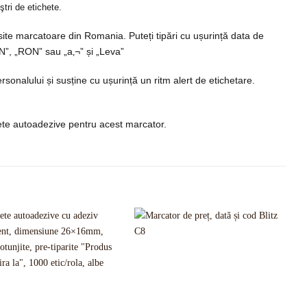
tri de etichete.
osite marcatoare din Romania. Puteți tipări cu ușurință data de
eiN”, „RON” sau „a‚¬” și „Leva”
rsonalului și susține cu ușurință un ritm alert de etichetare.
chete autoadezive pentru acest marcator.