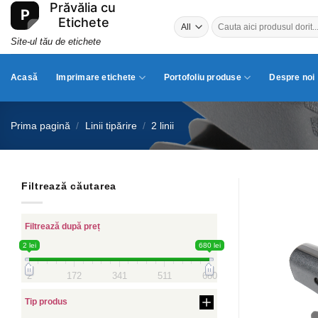
Skip
Caută
to
după:
content
Site-ul tău de etichete
Acasă
Imprimare etichete
Portofoliu produse
Despre noi
Prima pagină
/
Linii tipărire
/
2 linii
Filtrează căutarea
Filtrează după preț
2 lei
680 lei
2
172
341
511
680
Tip produs