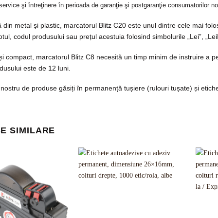
ervice şi întreţinere în
perioada de garanţie şi postgaranţie consumatorilor noş
din metal și plastic, marcatorul Blitz C20 este unul dintre cele mai fol
 lotul, codul produsului sau prețul acestuia folosind simbolurile „Lei”, „L
 și compact, marcatorul Blitz C8 necesită un timp minim de instruire a pe
dusului este de 12 luni.
l nostru de produse găsiți în permanență tușiere (rulouri tușate) și eti
E SIMILARE