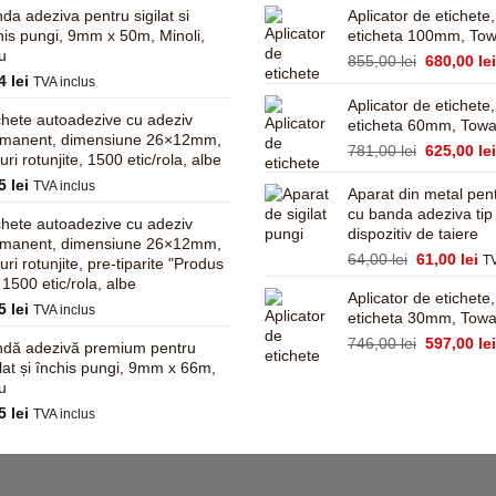
da adeziva pentru sigilat si
Aplicator de etichete
his pungi, 9mm x 50m, Minoli,
eticheta 100mm, To
u
Prețul
855,00
lei
680,00
le
14
lei
inițial
TVA inclus
a
Aplicator de etichete
chete autoadezive cu adeziv
fost:
eticheta 60mm, Tow
rmanent, dimensiune 26×12mm,
855,00 lei
Prețul
781,00
lei
625,00
le
turi rotunjite, 1500 etic/rola, albe
inițial
95
lei
TVA inclus
a
Aparat din metal pent
fost:
cu banda adeziva tip
chete autoadezive cu adeziv
dispozitiv de taiere
781,00 lei
rmanent, dimensiune 26×12mm,
Prețul
Pr
64,00
lei
61,00
lei
TV
turi rotunjite, pre-tiparite "Produs
inițial
cu
, 1500 etic/rola, albe
Aplicator de etichete
a
es
95
lei
TVA inclus
eticheta 30mm, Tow
fost:
61
64,00 lei.
Prețul
746,00
lei
597,00
le
dă adezivă premium pentru
inițial
ilat și închis pungi, 9mm x 66m,
a
u
fost:
45
lei
TVA inclus
746,00 lei