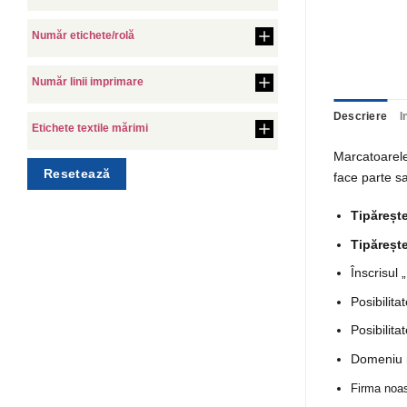
Număr etichete/rolă
Număr linii imprimare
Descriere
I
Etichete textile mărimi
Marcatoarel
Resetează
face parte sa
Tipăreșt
Tipărește
Înscrisul 
Posibilita
Posibilita
Domeniu r
Firma noas