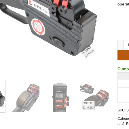
operat
Cantita
Cumpa
SKU:
B
Categor
dată
,
R