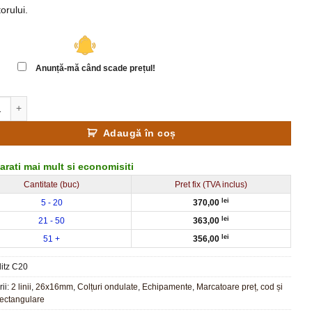
orului.
Anunță-mă când scade prețul!
te Marcator de pret, cod sau data, 2 linii, 10/10, Blitz C20
Adaugă în coș
rati mai mult si economisiti
Cantitate (buc)
Pret fix (TVA inclus)
lei
5 - 20
370,00
lei
21 - 50
363,00
lei
51 +
356,00
litz C20
ii:
2 linii
,
26x16mm
,
Colțuri ondulate
,
Echipamente
,
Marcatoare preț, cod și
ectangulare