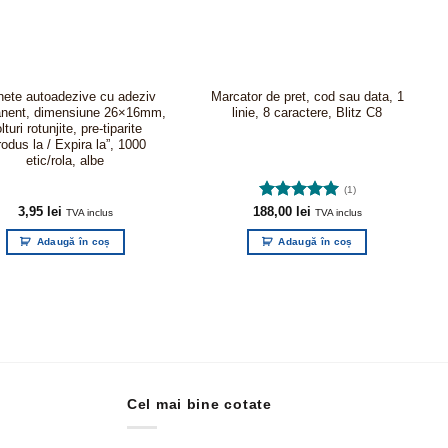
hete autoadezive cu adeziv
Marcator de pret, cod sau data, 1
nent, dimensiune 26×16mm,
linie, 8 caractere, Blitz C8
lturi rotunjite, pre-tiparite
rodus la / Expira la”, 1000
etic/rola, albe
(1)
3,95
lei
188,00
Evaluat la
lei
TVA inclus
TVA inclus
5.00
din 5
Adaugă în coș
Adaugă în coș
Cel mai bine cotate