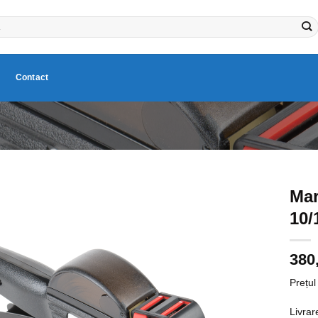
Contact
Mar
10/
380
Prețul
Livrar