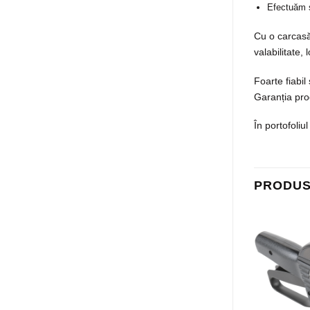
Efectuăm s
Cu o carcasă 
valabilitate,
Foarte fiabil
Garanția pro
În portofoliu
PRODUS