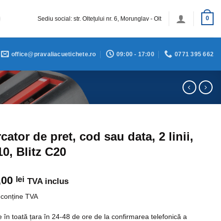
Sediu social: str. Oltețului nr. 6, Morunglav - Olt
0
office@pravaliacuetichete.ro
09:00 - 17:00
0771 395 662
cator de pret, cod sau data, 2 linii,
10, Blitz C20
,00
lei
TVA inclus
 conține TVA
e în toată țara în 24-48 de ore de la confirmarea telefonică a