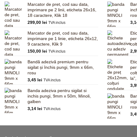
Marcator de pret, cod sau data,
Ban
imprimare pe 2 linii, eticheta 26x16,
inc
18 caractere, Klik 18
ros
299,00
lei
3,
TVA inclus
Marcator de pret, cod sau data,
Eti
imprimare pe 1 linie, eticheta 26x12,
pe
9 caractere, Klik 9
col
150,00
lei
2,
TVA inclus
Bandă adezivă premium pentru
Eti
sigilat și închis pungi, 9mm x 66m,
pe
rosu
col
la"
3,45
lei
TVA inclus
3,
Banda adeziva pentru sigilat si
inchis pungi, 9mm x 50m, Minoli,
Ban
galben
sig
ros
3,14
lei
TVA inclus
3,