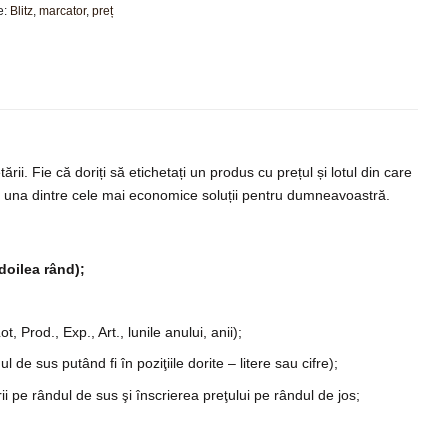
e:
Blitz
,
marcator
,
preț
rii. Fie că doriți să etichetați un produs cu prețul și lotul din care
 una dintre cele mai economice soluții pentru dumneavoastră.
doilea rând);
 Prod., Exp., Art., lunile anului, anii);
ul de sus putând fi în pozi
iile dorite – litere sau cifre);
ţ
rii pe rândul de sus
i
înscrierea pre
ului pe rândul de jos;
ş
ţ