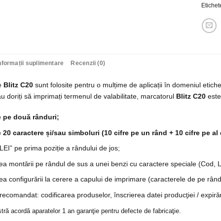
Etichet
nformații suplimentare
Recenzii (0)
e
Blitz C20
sunt folosite pentru o mulțime de aplicații în domeniul etichetă
u doriți să imprimați termenul de valabilitate, marcatorul
Blitz C20
este
e pe două rânduri;
 20 caractere și/sau simboluri (10 cifre pe un rând + 10 cifre pe al 
„LEI” pe prima poziție a rândului de jos;
tea mont
rii pe rândul de sus a unei benzi cu caractere speciale (Cod, Lot,
ă
tea configur
rii la cerere a capului de imprimare (caracterele de pe rând
ă
ecomandat: codificarea produselor, înscrierea datei produc
iei / expir
ţ
ă
tră acordă aparatelor 1 an garanţie pentru defecte de fabricaţie.