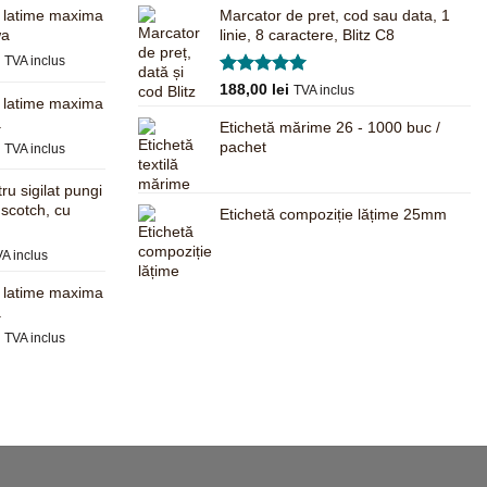
, latime maxima
Marcator de pret, cod sau data, 1
wa
linie, 8 caractere, Blitz C8
Prețul
i
TVA inclus
curent
Evaluat la
188,00
lei
TVA inclus
este:
, latime maxima
5.00
din 5
680,00 lei.
a
Etichetă mărime 26 - 1000 buc /
.
Prețul
pachet
i
TVA inclus
curent
este:
ru sigilat pungi
625,00 lei.
 scotch, cu
Etichetă compoziție lățime 25mm
.
ețul
A inclus
rent
, latime maxima
te:
a
,00 lei.
Prețul
i
TVA inclus
curent
este:
597,00 lei.
.