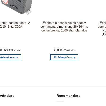
 pret, cod sau data, 2
Etichete autoadezive cu adeziv
Etic
 10/10, Blitz C20A
permanent, dimensiune 26×16mm,
perma
colturi drepte, 1000 etic/rola, albe
co
„P
,00
lei
3,00
lei
TVA inclus
TVA inclus
Adaugă în coș
Adaugă în coș
 vândute
Recomandate