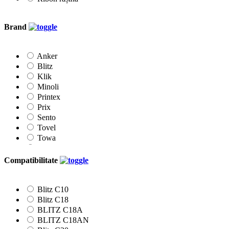
Brand
Anker
Blitz
Klik
Minoli
Printex
Prix
Sento
Tovel
Towa
Vibac
Compatibilitate
Blitz C10
Blitz C18
BLITZ C18A
BLITZ C18AN