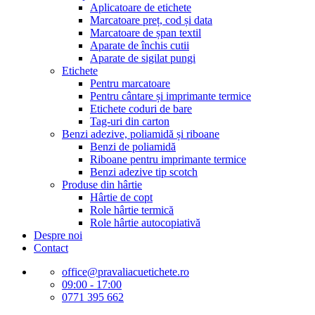
Aplicatoare de etichete
Marcatoare preț, cod și data
Marcatoare de șpan textil
Aparate de închis cutii
Aparate de sigilat pungi
Etichete
Pentru marcatoare
Pentru cântare și imprimante termice
Etichete coduri de bare
Tag-uri din carton
Benzi adezive, poliamidă și riboane
Benzi de poliamidă
Riboane pentru imprimante termice
Benzi adezive tip scotch
Produse din hârtie
Hârtie de copt
Role hârtie termică
Role hârtie autocopiativă
Despre noi
Contact
office@pravaliacuetichete.ro
09:00 - 17:00
0771 395 662