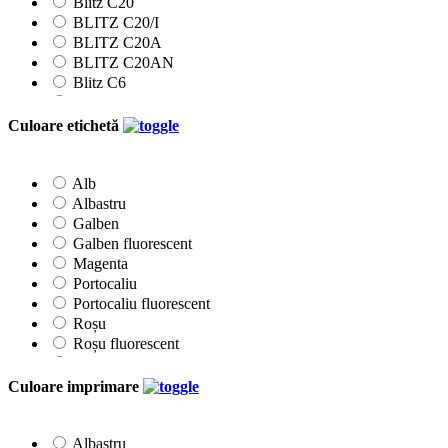
Blitz C20
BLITZ C20/I
BLITZ C20A
BLITZ C20AN
Blitz C6
Blitz C8
Blitz M6
Culoare etichetă
Etichete 22x12mm
Etichete 26x12mm
Etichete 26x16mm
Alb
Etichete 26x16Rmm
Albastru
Klik
Galben
Printex
Galben fluorescent
Prix
Magenta
Tovel
Portocaliu
Portocaliu fluorescent
Roșu
Roșu fluorescent
Roz
Verde
Culoare imprimare
Verde fluorescent
Albastru