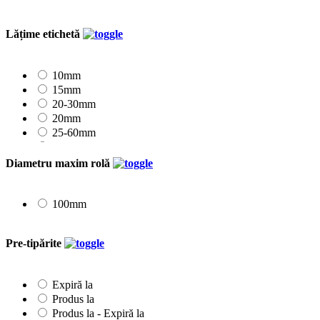
Lățime etichetă
10mm
15mm
20-30mm
20mm
25-60mm
25mm
30mm
Diametru maxim rolă
35mm
40mm
45mm
100mm
50mm
55-100mm
Pre-tipărite
Expiră la
Produs la
Produs la - Expiră la