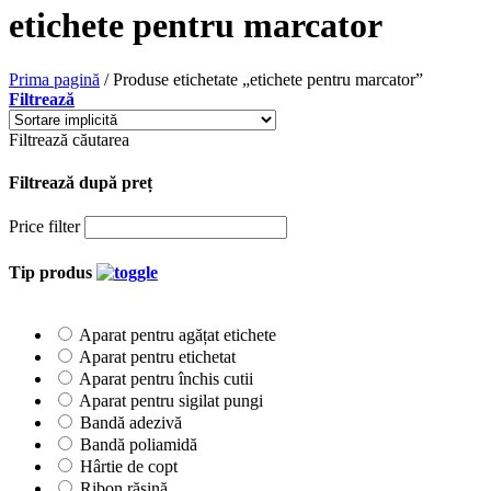
etichete pentru marcator
Prima pagină
/
Produse etichetate „etichete pentru marcator”
Filtrează
Filtrează căutarea
Filtrează după preț
Price filter
Tip produs
Aparat pentru agățat etichete
Aparat pentru etichetat
Aparat pentru închis cutii
Aparat pentru sigilat pungi
Bandă adezivă
Bandă poliamidă
Hârtie de copt
Ribon rășină