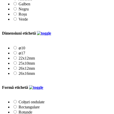
Galben
Negru
Roșu
Verde
Dimensiuni etichetă
⌀10
⌀17
22x12mm
25x10mm
26x12mm
26x16mm
Formă etichetă
Colțuri ondulate
Rectangulare
Rotunde