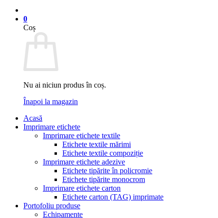
0
Coș
Nu ai niciun produs în coș.
Înapoi la magazin
Acasă
Imprimare etichete
Imprimare etichete textile
Etichete textile mărimi
Etichete textile compoziție
Imprimare etichete adezive
Etichete tipărite în policromie
Etichete tipărite monocrom
Imprimare etichete carton
Etichete carton (TAG) imprimate
Portofoliu produse
Echipamente