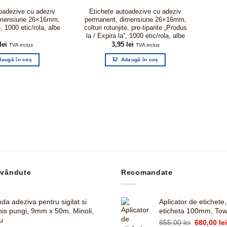
oadezive cu adeziv
Etichete autoadezive cu adeziv
imensiune 26×16mm,
permanent, dimensiune 26×16mm,
e, 1000 etic/rola, albe
colturi rotunjite, pre-tiparite „Produs
la / Expira la”, 1000 etic/rola, albe
lei
3,95
lei
TVA inclus
TVA inclus
daugă în coș
Adaugă în coș
 vândute
Recomandate
da adeziva pentru sigilat si
Aplicator de etichete
his pungi, 9mm x 50m, Minoli,
eticheta 100mm, To
u
Prețul
855,00
lei
680,00
le