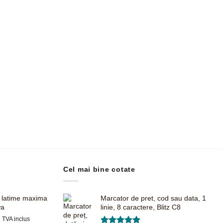
Cel mai bine cotate
, latime maxima
Marcator de pret, cod sau data, 1
wa
linie, 8 caractere, Blitz C8
Prețul
i
TVA inclus