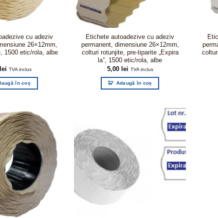
oadezive cu adeziv
Etichete autoadezive cu adeziv
Eti
imensiune 26×12mm,
permanent, dimensiune 26×12mm,
perm
e, 1500 etic/rola, albe
colturi rotunjite, pre-tiparite „Expira
coltur
la”, 1500 etic/rola, albe
lei
5,00
lei
TVA inclus
TVA inclus
daugă în coș
Adaugă în coș