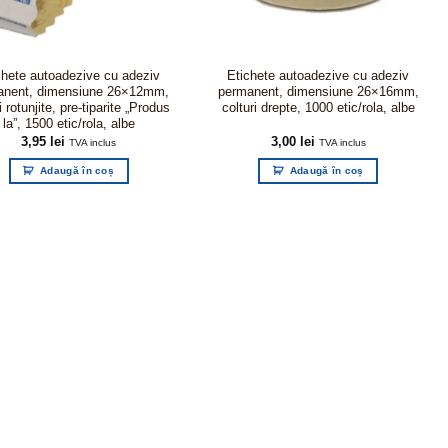
chete autoadezive cu adeziv
Etichete autoadezive cu adeziv
anent, dimensiune 26×12mm,
permanent, dimensiune 26×16mm,
i rotunjite, pre-tiparite „Produs
colturi drepte, 1000 etic/rola, albe
la”, 1500 etic/rola, albe
3,95
lei
3,00
lei
TVA inclus
TVA inclus
Adaugă în coș
Adaugă în coș