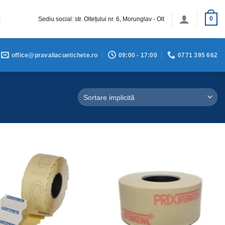
Sediu social: str. Oltețului nr. 6, Morunglav - Olt
0
office@pravaliacuetichete.ro
09:00 - 17:00
0771 395 662