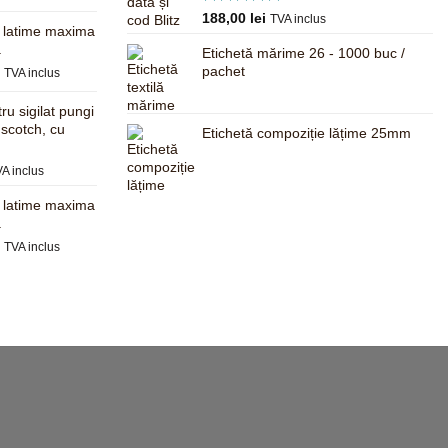
curent
Evaluat la
188,00
lei
TVA inclus
este:
, latime maxima
5.00
din 5
680,00 lei.
a
Etichetă mărime 26 - 1000 buc /
.
Prețul
pachet
i
TVA inclus
curent
este:
ru sigilat pungi
625,00 lei.
 scotch, cu
Etichetă compoziție lățime 25mm
.
ețul
A inclus
rent
, latime maxima
te:
a
,00 lei.
Prețul
i
TVA inclus
curent
este:
597,00 lei.
.