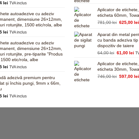
14
lei
inițial
TVA inclus
a
Aplicator de etichete
chete autoadezive cu adeziv
fost:
eticheta 60mm, Tow
rmanent, dimensiune 26×12mm,
855,00 lei
Prețul
781,00
lei
625,00
le
turi rotunjite, 1500 etic/rola, albe
inițial
95
lei
TVA inclus
a
Aparat din metal pent
fost:
cu banda adeziva tip
chete autoadezive cu adeziv
dispozitiv de taiere
781,00 lei
rmanent, dimensiune 26×12mm,
Prețul
Pr
64,00
lei
61,00
lei
TV
turi rotunjite, pre-tiparite "Produs
inițial
cu
, 1500 etic/rola, albe
Aplicator de etichete
a
es
95
lei
TVA inclus
eticheta 30mm, Tow
fost:
61
64,00 lei.
Prețul
746,00
lei
597,00
le
dă adezivă premium pentru
inițial
ilat și închis pungi, 9mm x 66m,
a
u
fost:
45
lei
TVA inclus
746,00 lei