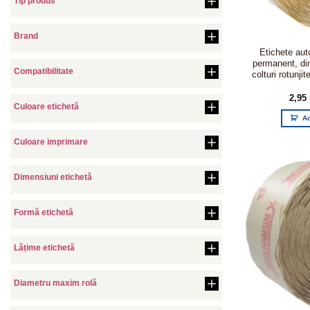
Tip produs
Brand
Etichete aut
permanent, d
Compatibilitate
colturi rotunjit
2,95
Culoare etichetă
A
Culoare imprimare
Dimensiuni etichetă
Formă etichetă
Lățime etichetă
Diametru maxim rolă