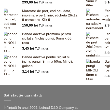
299,00
lei
3,
TVA inclus
Marcator de pret, cod sau data,
Eti
imprimare pe 1 linie, eticheta 26x12,
pe
9 caractere, Klik 9
col
150,00
lei
2,
TVA inclus
Bandă adezivă premium pentru
Eti
sigilat și închis pungi, 9mm x 66m,
pe
rosu
col
la"
3,45
lei
TVA inclus
3,
Banda adeziva pentru sigilat si
inchis pungi, 9mm x 50m, Minoli,
Ban
galben
sig
ros
3,14
lei
TVA inclus
3,
Satisfacție garantată
Înființată în anul 2009, Leinad D&D Company se