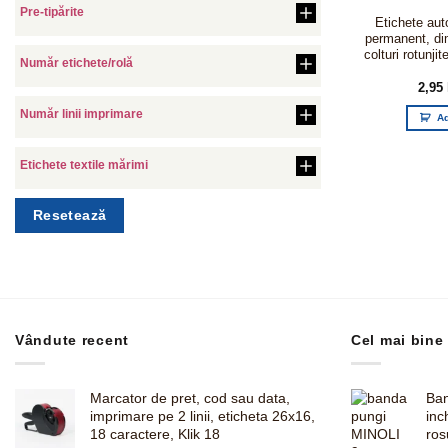
Pre-tipărite
Etichete aut
permanent, d
colturi rotunjit
Număr etichete/rolă
2,95
Număr linii imprimare
A
Etichete textile mărimi
Resetează
Vândute recent
Cel mai bine
Marcator de pret, cod sau data,
Ban
imprimare pe 2 linii, eticheta 26x16,
inc
18 caractere, Klik 18
ros