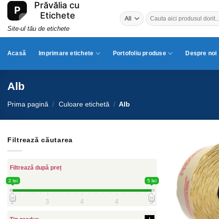
Skip
Caută
to
după:
content
Site-ul tău de etichete
Acasă
Imprimare etichete
Portofoliu produse
Despre noi
Alb
Prima pagină
/
Culoare etichetă
/
Alb
Filtrează căutarea
Filtrează după preț
2 lei
5 lei
2
3
4
4
5