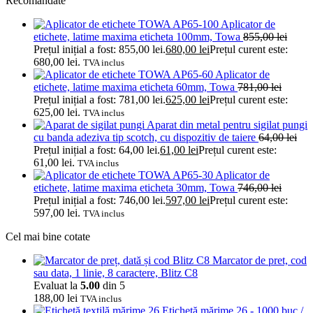
Recomandate
Aplicator de
etichete, latime maxima eticheta 100mm, Towa
855,00
lei
Prețul inițial a fost: 855,00 lei.
680,00
lei
Prețul curent este:
680,00 lei.
TVA inclus
Aplicator de
etichete, latime maxima eticheta 60mm, Towa
781,00
lei
Prețul inițial a fost: 781,00 lei.
625,00
lei
Prețul curent este:
625,00 lei.
TVA inclus
Aparat din metal pentru sigilat pungi
cu banda adeziva tip scotch, cu dispozitiv de taiere
64,00
lei
Prețul inițial a fost: 64,00 lei.
61,00
lei
Prețul curent este:
61,00 lei.
TVA inclus
Aplicator de
etichete, latime maxima eticheta 30mm, Towa
746,00
lei
Prețul inițial a fost: 746,00 lei.
597,00
lei
Prețul curent este:
597,00 lei.
TVA inclus
Cel mai bine cotate
Marcator de pret, cod
sau data, 1 linie, 8 caractere, Blitz C8
Evaluat la
5.00
din 5
188,00
lei
TVA inclus
Etichetă mărime 26 - 1000 buc /