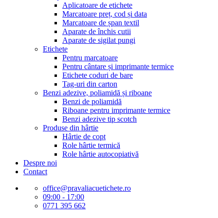
Aplicatoare de etichete
Marcatoare preț, cod și data
Marcatoare de șpan textil
Aparate de închis cutii
Aparate de sigilat pungi
Etichete
Pentru marcatoare
Pentru cântare și imprimante termice
Etichete coduri de bare
Tag-uri din carton
Benzi adezive, poliamidă și riboane
Benzi de poliamidă
Riboane pentru imprimante termice
Benzi adezive tip scotch
Produse din hârtie
Hârtie de copt
Role hârtie termică
Role hârtie autocopiativă
Despre noi
Contact
office@pravaliacuetichete.ro
09:00 - 17:00
0771 395 662