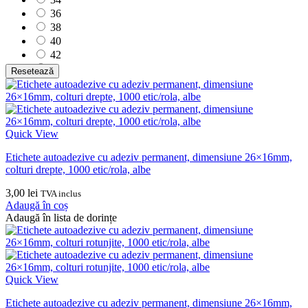
36
38
40
42
44
Resetează
46
48
50
52
Quick View
54
56
Etichete autoadezive cu adeziv permanent, dimensiune 26×16mm,
58
colturi drepte, 1000 etic/rola, albe
60
62
3,00
lei
TVA inclus
Adaugă în coș
64
Adaugă în lista de dorințe
L
M
S
XL
XS
Quick View
XXL
XXXL
Etichete autoadezive cu adeziv permanent, dimensiune 26×16mm,