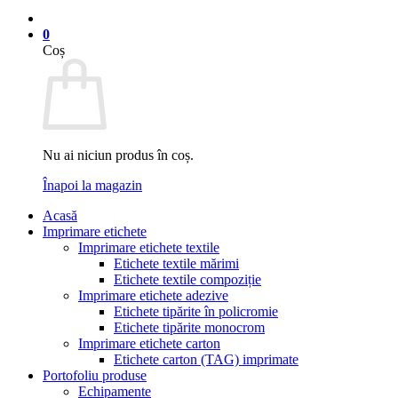
0
Coș
Nu ai niciun produs în coș.
Înapoi la magazin
Acasă
Imprimare etichete
Imprimare etichete textile
Etichete textile mărimi
Etichete textile compoziție
Imprimare etichete adezive
Etichete tipărite în policromie
Etichete tipărite monocrom
Imprimare etichete carton
Etichete carton (TAG) imprimate
Portofoliu produse
Echipamente