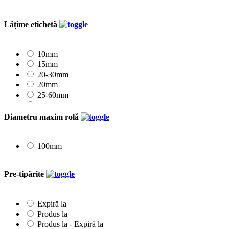
Lățime etichetă
10mm
15mm
20-30mm
20mm
25-60mm
25mm
30mm
Diametru maxim rolă
35mm
40mm
45mm
100mm
50mm
55-100mm
Pre-tipărite
Expiră la
Produs la
Produs la - Expiră la