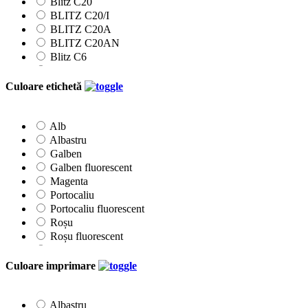
Blitz C20
BLITZ C20/I
BLITZ C20A
BLITZ C20AN
Blitz C6
Blitz C8
Blitz M6
Culoare etichetă
Etichete 22x12mm
Etichete 26x12mm
Etichete 26x16mm
Alb
Etichete 26x16Rmm
Albastru
Klik
Galben
Printex
Galben fluorescent
Prix
Magenta
Tovel
Portocaliu
Portocaliu fluorescent
Roșu
Roșu fluorescent
Roz
Verde
Culoare imprimare
Verde fluorescent
Albastru