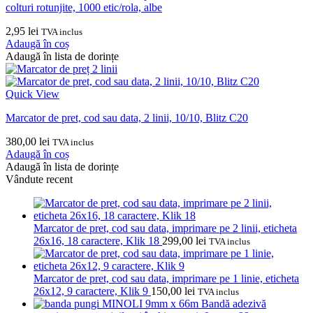
colturi rotunjite, 1000 etic/rola, albe
2,95
lei
TVA inclus
Adaugă în coș
Adaugă în lista de dorințe
Quick View
Marcator de pret, cod sau data, 2 linii, 10/10, Blitz C20
380,00
lei
TVA inclus
Adaugă în coș
Adaugă în lista de dorințe
Vândute recent
Marcator de pret, cod sau data, imprimare pe 2 linii, eticheta
26x16, 18 caractere, Klik 18
299,00
lei
TVA inclus
Marcator de pret, cod sau data, imprimare pe 1 linie, eticheta
26x12, 9 caractere, Klik 9
150,00
lei
TVA inclus
Bandă adezivă