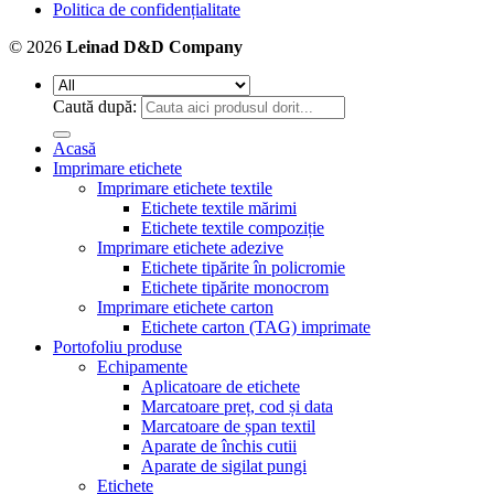
Politica de confidențialitate
© 2026
Leinad D&D Company
Caută după:
Acasă
Imprimare etichete
Imprimare etichete textile
Etichete textile mărimi
Etichete textile compoziție
Imprimare etichete adezive
Etichete tipărite în policromie
Etichete tipărite monocrom
Imprimare etichete carton
Etichete carton (TAG) imprimate
Portofoliu produse
Echipamente
Aplicatoare de etichete
Marcatoare preț, cod și data
Marcatoare de șpan textil
Aparate de închis cutii
Aparate de sigilat pungi
Etichete