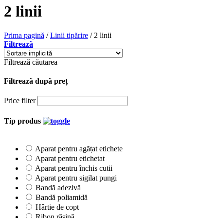
2 linii
Prima pagină
/
Linii tipărire
/
2 linii
Filtrează
Filtrează căutarea
Filtrează după preț
Price filter
Tip produs
Aparat pentru agățat etichete
Aparat pentru etichetat
Aparat pentru închis cutii
Aparat pentru sigilat pungi
Bandă adezivă
Bandă poliamidă
Hârtie de copt
Ribon rășină