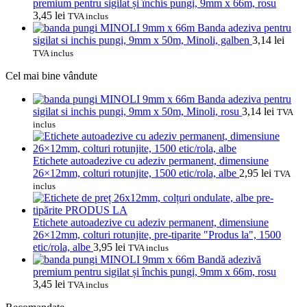
premium pentru sigilat și închis pungi, 9mm x 66m, rosu
3,45
lei
TVA inclus
Banda adeziva pentru
sigilat si inchis pungi, 9mm x 50m, Minoli, galben
3,14
lei
TVA inclus
Cel mai bine vândute
Banda adeziva pentru
sigilat si inchis pungi, 9mm x 50m, Minoli, rosu
3,14
lei
TVA
inclus
Etichete autoadezive cu adeziv permanent, dimensiune
26×12mm, colturi rotunjite, 1500 etic/rola, albe
2,95
lei
TVA
inclus
Etichete autoadezive cu adeziv permanent, dimensiune
26×12mm, colturi rotunjite, pre-tiparite "Produs la", 1500
etic/rola, albe
3,95
lei
TVA inclus
Bandă adezivă
premium pentru sigilat și închis pungi, 9mm x 66m, rosu
3,45
lei
TVA inclus