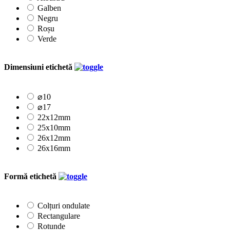
Galben
Negru
Roșu
Verde
Dimensiuni etichetă
⌀10
⌀17
22x12mm
25x10mm
26x12mm
26x16mm
Formă etichetă
Colțuri ondulate
Rectangulare
Rotunde