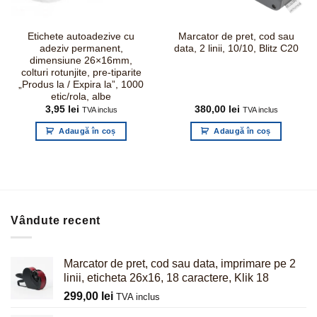
Etichete autoadezive cu
Marcator de pret, cod sau
adeziv permanent,
data, 2 linii, 10/10, Blitz C20
dimensiune 26×16mm,
colturi rotunjite, pre-tiparite
„Produs la / Expira la”, 1000
etic/rola, albe
3,95
lei
380,00
lei
TVA inclus
TVA inclus
Adaugă în coș
Adaugă în coș
Vândute recent
Marcator de pret, cod sau data, imprimare pe 2
linii, eticheta 26x16, 18 caractere, Klik 18
299,00
lei
TVA inclus