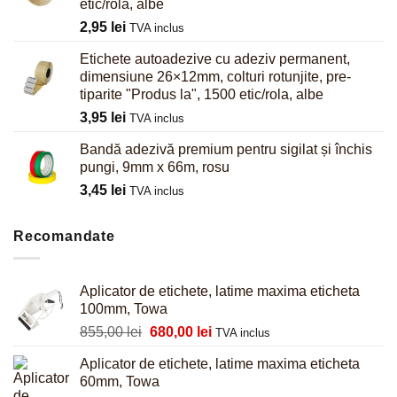
etic/rola, albe
2,95
lei
TVA inclus
Etichete autoadezive cu adeziv permanent,
dimensiune 26×12mm, colturi rotunjite, pre-
tiparite "Produs la", 1500 etic/rola, albe
3,95
lei
TVA inclus
Bandă adezivă premium pentru sigilat și închis
pungi, 9mm x 66m, rosu
3,45
lei
TVA inclus
Recomandate
Aplicator de etichete, latime maxima eticheta
100mm, Towa
Prețul
Prețul
855,00
lei
680,00
lei
TVA inclus
inițial
curent
Aplicator de etichete, latime maxima eticheta
a
este:
60mm, Towa
fost:
680,00 lei.