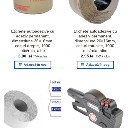
Etichete autoadezive cu
Etichete autoadezive cu
adeziv permanent,
adeziv permanent,
dimensiune 26×16mm,
dimensiune 26×16mm,
colturi drepte, 1000
colturi rotunjite, 1000
etic/rola, albe
etic/rola, albe
3,00
lei
2,95
lei
TVA inclus
TVA inclus
Adaugă în coș
Adaugă în coș