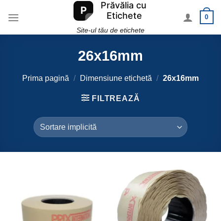
Skip
0
to
content
Site-ul tău de etichete
26x16mm
Prima pagină
/
Dimensiune etichetă
/
26x16mm
FILTREAZĂ