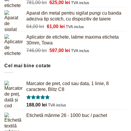
Prețul
Prețul
781,00
lei
625,00
lei
855,00 lei.
TVA inclus
inițial
curent
Aparat din metal pentru sigilat pungi cu banda
a
este:
adeziva tip scotch, cu dispozitiv de taiere
fost:
625,00 lei.
Prețul
Prețul
64,00
lei
61,00
lei
781,00 lei.
TVA inclus
inițial
curent
Aplicator de etichete, latime maxima eticheta
a
este:
30mm, Towa
fost:
61,00 lei.
Prețul
Prețul
746,00
lei
597,00
lei
64,00 lei.
TVA inclus
inițial
curent
a
este:
Cel mai bine cotate
fost:
597,00 lei.
746,00 lei.
Marcator de pret, cod sau data, 1 linie, 8
caractere, Blitz C8
Evaluat la
188,00
lei
TVA inclus
5.00
din 5
Etichetă mărime 26 - 1000 buc / pachet