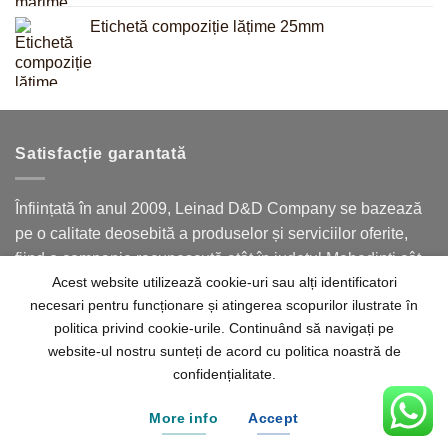
Etichetă compoziție lățime 25mm
Satisfacție garantată
Înființată în anul 2009, Leinad D&D Company se bazează
pe o calitate deosebită a produselor și serviciilor oferite,
fiind o companie recunoscută atât în județul Mehedinți cât
Acest website utilizează cookie-uri sau alți identificatori
și în județele limitrofe.
necesari pentru funcționare și atingerea scopurilor ilustrate în
politica privind cookie-urile. Continuând să navigați pe
website-ul nostru sunteți de acord cu politica noastră de
confidențialitate.
Acasă
Despre noi
Contact
Termeni
Politica de confidențialitate
More info
Accept
© 2026
Leinad D&D Company