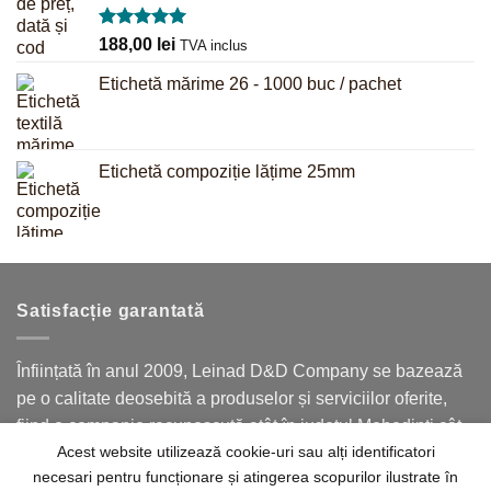
Evaluat la
188,00
lei
TVA inclus
5.00
din 5
Etichetă mărime 26 - 1000 buc / pachet
Etichetă compoziție lățime 25mm
Satisfacție garantată
Înființată în anul 2009, Leinad D&D Company se bazează
pe o calitate deosebită a produselor și serviciilor oferite,
fiind o companie recunoscută atât în județul Mehedinți cât
Acest website utilizează cookie-uri sau alți identificatori
și în județele limitrofe.
necesari pentru funcționare și atingerea scopurilor ilustrate în