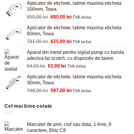
Aplicator de etichete, latime maxima eticheta
100mm, Towa
Prețul
Prețul
855,00
lei
680,00
lei
TVA inclus
inițial
curent
Aplicator de etichete, latime maxima eticheta
a
este:
60mm, Towa
fost:
680,00 lei.
Prețul
Prețul
781,00
lei
625,00
lei
855,00 lei.
TVA inclus
inițial
curent
Aparat din metal pentru sigilat pungi cu banda
a
este:
adeziva tip scotch, cu dispozitiv de taiere
fost:
625,00 lei.
Prețul
Prețul
64,00
lei
61,00
lei
781,00 lei.
TVA inclus
inițial
curent
Aplicator de etichete, latime maxima eticheta
a
este:
30mm, Towa
fost:
61,00 lei.
Prețul
Prețul
746,00
lei
597,00
lei
64,00 lei.
TVA inclus
inițial
curent
a
este:
Cel mai bine cotate
fost:
597,00 lei.
746,00 lei.
Marcator de pret, cod sau data, 1 linie, 8
caractere, Blitz C8