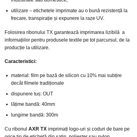
utilizare – etichetele imprimate au o bună rezistență la
frecare, transpirație și expunere la raze UV.
Folosirea ribonului TX garantează imprimarea lizibilă a
informațiilor pentru produsele textile pe tot parcursul, de la
producție la utilizare.
Caracteristici:
material: film pe bază de silicon cu 10% mai subțire
decât filmele tradiționale
dispunere tuș: OUT
lățime bandă: 40mm
lungime bandă: 300m
Cu ribonul
AXR TX
imprimați logo-uri și coduri de bare pe
orice tip de etichetă din satin, poliester sau nylon