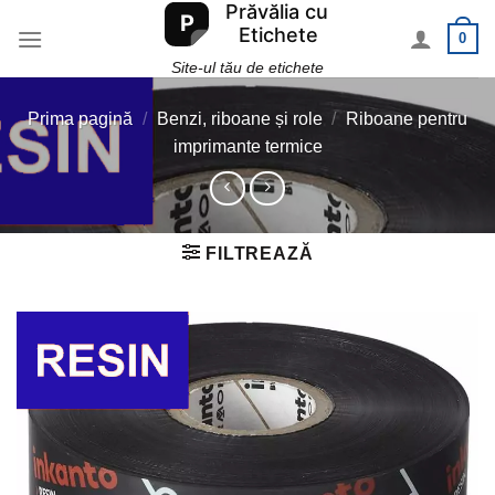
Skip
0
to
content
Site-ul tău de etichete
Prima pagină
/
Benzi, riboane și role
/
Riboane pentru
imprimante termice
FILTREAZĂ