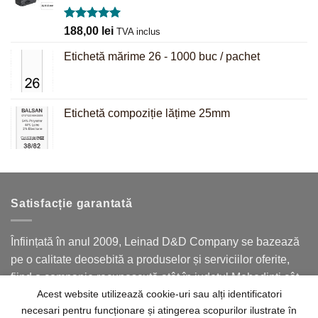
Evaluat la
188,00
lei
TVA inclus
5.00
din 5
Etichetă mărime 26 - 1000 buc / pachet
Etichetă compoziție lățime 25mm
Satisfacție garantată
Înființată în anul 2009, Leinad D&D Company se bazează
pe o calitate deosebită a produselor și serviciilor oferite,
fiind o companie recunoscută atât în județul Mehedinți cât
Acest website utilizează cookie-uri sau alți identificatori
și în județele limitrofe.
necesari pentru funcționare și atingerea scopurilor ilustrate în