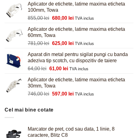
Aplicator de etichete, latime maxima eticheta
100mm, Towa
Prețul
Prețul
855,00
lei
680,00
lei
TVA inclus
inițial
curent
Aplicator de etichete, latime maxima eticheta
a
este:
60mm, Towa
fost:
680,00 lei.
Prețul
Prețul
781,00
lei
625,00
lei
855,00 lei.
TVA inclus
inițial
curent
Aparat din metal pentru sigilat pungi cu banda
a
este:
adeziva tip scotch, cu dispozitiv de taiere
fost:
625,00 lei.
Prețul
Prețul
64,00
lei
61,00
lei
781,00 lei.
TVA inclus
inițial
curent
Aplicator de etichete, latime maxima eticheta
a
este:
30mm, Towa
fost:
61,00 lei.
Prețul
Prețul
746,00
lei
597,00
lei
64,00 lei.
TVA inclus
inițial
curent
a
este:
Cel mai bine cotate
fost:
597,00 lei.
746,00 lei.
Marcator de pret, cod sau data, 1 linie, 8
caractere, Blitz C8