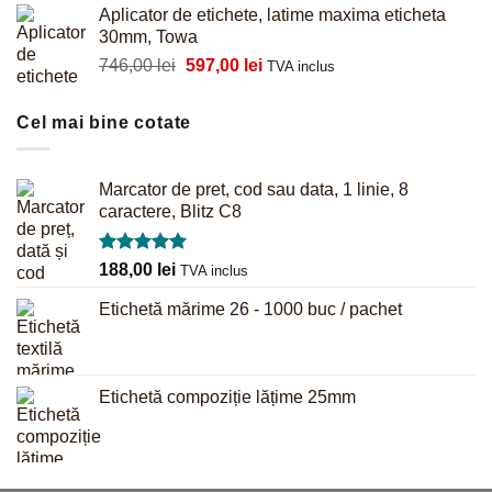
Aplicator de etichete, latime maxima eticheta
a
este:
30mm, Towa
fost:
61,00 lei.
Prețul
Prețul
746,00
lei
597,00
lei
64,00 lei.
TVA inclus
inițial
curent
a
este:
Cel mai bine cotate
fost:
597,00 lei.
746,00 lei.
Marcator de pret, cod sau data, 1 linie, 8
caractere, Blitz C8
Evaluat la
188,00
lei
TVA inclus
5.00
din 5
Etichetă mărime 26 - 1000 buc / pachet
Etichetă compoziție lățime 25mm