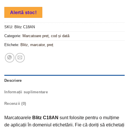
Alertă stoc!
SKU:
Blitz C18AN
Categorie:
Marcatoare preț, cod și dată
Etichete:
Blitz
,
marcator
,
preț
Descriere
Informații suplimentare
Recenzii (0)
Marcatoarele
Blitz C18AN
sunt folosite pentru o mulțime
de aplicații în domeniul etichetării. Fie că doriți să etichetați