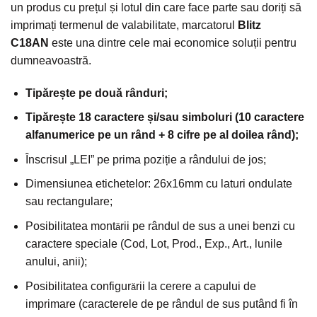
un produs cu prețul și lotul din care face parte sau doriți să
imprimați termenul de valabilitate, marcatorul
Blitz
C18AN
este una dintre cele mai economice soluții pentru
dumneavoastră.
Tipărește pe două rânduri;
Tipărește 18 caractere și/sau simboluri (10 caractere
alfanumerice pe un rând + 8 cifre pe al doilea rând);
Înscrisul „LEI” pe prima poziție a rândului de jos;
Dimensiunea etichetelor: 26x16mm cu laturi ondulate
sau rectangulare;
Posibilitatea mont
rii pe rândul de sus a unei benzi cu
ă
caractere speciale (Cod, Lot, Prod., Exp., Art., lunile
anului, anii);
Posibilitatea configur
rii la cerere a capului de
ă
imprimare (caracterele de pe rândul de sus putând fi în