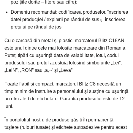
pozițiile dorite – litere sau cifre);
Domeniu recomandat: codificarea produselor, înscrierea
datei produc
iei / expir
rii pe rândul de sus
i
înscrierea
ţ
ă
ş
pre
ului pe rândul de jos;
ţ
Cu o carcasă din metal și plastic, marcatorul Blitz C18AN
este unul dintre cele mai folosite marcatoare din Romania.
Puteți tipări cu ușurință data de valabilitate, lotul, codul
produsului sau prețul acestuia folosind simbolurile „Lei”,
„LeiN”, „RON” sau „a‚¬” și „Leva”
Foarte fiabil și compact, marcatorul Blitz C8 necesită un
timp minim de instruire a personalului și susține cu ușurință
un ritm alert de etichetare. Garanția produsului este de 12
luni.
În portofoliul nostru de produse găsiți în permanență
tușiere (rulouri tușate) și etichete autoadezive pentru acest