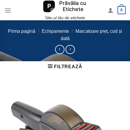
Skip
0
to
content
Site-ul tău de etichete
Prima pagină
/
Echipamente
/
Marcatoare preț, cod și
dată
FILTREAZĂ