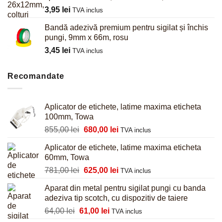
3,95
lei
TVA inclus
Bandă adezivă premium pentru sigilat și închis
pungi, 9mm x 66m, rosu
3,45
lei
TVA inclus
Recomandate
Aplicator de etichete, latime maxima eticheta
100mm, Towa
Prețul
Prețul
855,00
lei
680,00
lei
TVA inclus
inițial
curent
Aplicator de etichete, latime maxima eticheta
a
este:
60mm, Towa
fost:
680,00 lei.
Prețul
Prețul
781,00
lei
625,00
lei
855,00 lei.
TVA inclus
inițial
curent
Aparat din metal pentru sigilat pungi cu banda
a
este:
adeziva tip scotch, cu dispozitiv de taiere
fost:
625,00 lei.
Prețul
Prețul
64,00
lei
61,00
lei
781,00 lei.
TVA inclus
inițial
curent