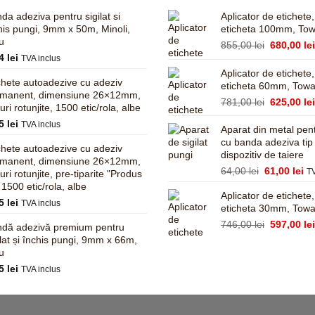
da adeziva pentru sigilat si
Aplicator de etichete
his pungi, 9mm x 50m, Minoli,
eticheta 100mm, To
u
Prețul
855,00
lei
680,00
le
14
lei
inițial
TVA inclus
a
Aplicator de etichete
chete autoadezive cu adeziv
fost:
eticheta 60mm, Tow
rmanent, dimensiune 26×12mm,
855,00 lei
Prețul
781,00
lei
625,00
le
turi rotunjite, 1500 etic/rola, albe
inițial
95
lei
TVA inclus
a
Aparat din metal pent
fost:
cu banda adeziva tip
chete autoadezive cu adeziv
dispozitiv de taiere
781,00 lei
rmanent, dimensiune 26×12mm,
Prețul
Pr
64,00
lei
61,00
lei
TV
turi rotunjite, pre-tiparite "Produs
inițial
cu
, 1500 etic/rola, albe
Aplicator de etichete
a
es
95
lei
TVA inclus
eticheta 30mm, Tow
fost:
61
64,00 lei.
Prețul
746,00
lei
597,00
le
dă adezivă premium pentru
inițial
ilat și închis pungi, 9mm x 66m,
a
u
fost:
45
lei
TVA inclus
746,00 lei