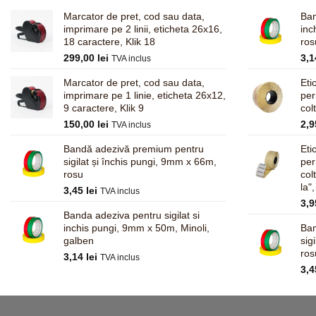
Marcator de pret, cod sau data,
Ban
imprimare pe 2 linii, eticheta 26x16,
inc
18 caractere, Klik 18
ros
299,00
lei
3,
TVA inclus
Marcator de pret, cod sau data,
Eti
imprimare pe 1 linie, eticheta 26x12,
pe
9 caractere, Klik 9
col
150,00
lei
2,
TVA inclus
Bandă adezivă premium pentru
Eti
sigilat și închis pungi, 9mm x 66m,
pe
rosu
col
la"
3,45
lei
TVA inclus
3,
Banda adeziva pentru sigilat si
inchis pungi, 9mm x 50m, Minoli,
Ban
galben
sig
ros
3,14
lei
TVA inclus
3,