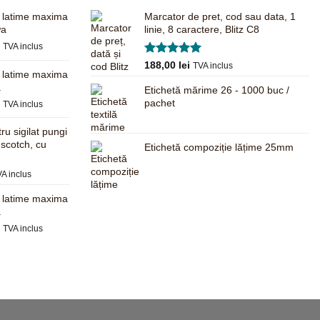
, latime maxima
Marcator de pret, cod sau data, 1
wa
linie, 8 caractere, Blitz C8
Prețul
i
TVA inclus
curent
Evaluat la
188,00
lei
TVA inclus
este:
, latime maxima
5.00
din 5
680,00 lei.
a
Etichetă mărime 26 - 1000 buc /
.
Prețul
pachet
i
TVA inclus
curent
este:
ru sigilat pungi
625,00 lei.
 scotch, cu
Etichetă compoziție lățime 25mm
.
ețul
A inclus
rent
, latime maxima
te:
a
,00 lei.
Prețul
i
TVA inclus
curent
este:
597,00 lei.
.