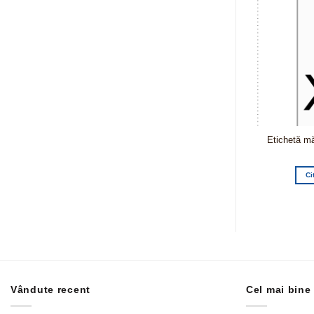
28 – 1000 buc /
Etichetă mărime 64 – 1000 buc /
Etichetă m
het
pachet
ai mult
Citește mai mult
Ci
Vândute recent
Cel mai bine