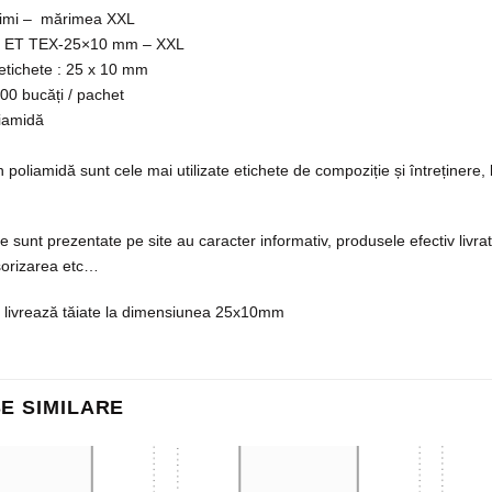
rimi – mărimea XXL
e: ET TEX-25×10 mm – XXL
tichete : 25 x 10 mm
000 bucăți / pachet
liamidă
n poliamidă sunt cele mai utilizate etichete de compoziție și întreținere,
e sunt prezentate pe site au caracter informativ, produsele efectiv livr
sorizarea etc…
e livrează tăiate la dimensiunea 25x10mm
E SIMILARE