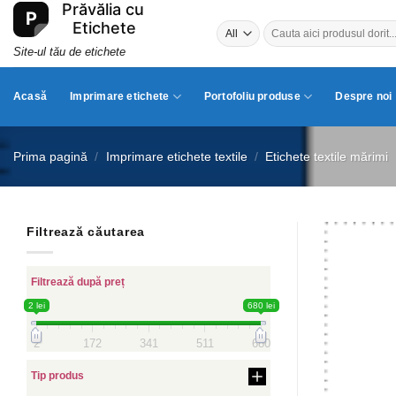
Skip
Caută
to
după:
content
Site-ul tău de etichete
Acasă
Imprimare etichete
Portofoliu produse
Despre noi
Prima pagină
/
Imprimare etichete textile
/
Etichete textile mărimi
Filtrează căutarea
Filtrează după preț
2 lei
680 lei
2
172
341
511
680
Tip produs