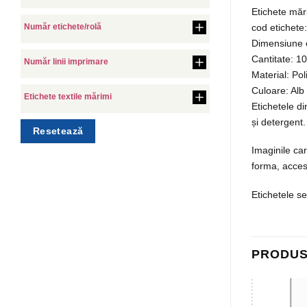
Etichete mă
cod etichet
Număr etichete/rolă
Dimensiune e
Cantitate: 1
Număr linii imprimare
Material: Po
Culoare: Alb
Etichete textile mărimi
Etichetele di
și detergent.
Resetează
Imaginile car
forma, acce
Etichetele s
PRODUS