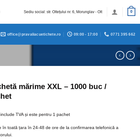
Sediu social: str. Oltețului nr. 6, Morunglav - Olt
0
office@pravaliacuetichete.ro
09:00 - 17:00
0771 395 662
chetă mărime XXL – 1000 buc /
het
 include TVA și este pentru 1 pachet
e în toată țara în 24-48 de ore de la confirmarea telefonică a
orului.