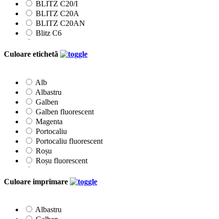
BLITZ C20/I
BLITZ C20A
BLITZ C20AN
Blitz C6
Blitz C8
Blitz M6
Culoare etichetă
Etichete 22x12mm
Etichete 26x12mm
Etichete 26x16mm
Alb
Etichete 26x16Rmm
Albastru
Klik
Galben
Printex
Galben fluorescent
Prix
Magenta
Tovel
Portocaliu
Portocaliu fluorescent
Roșu
Roșu fluorescent
Roz
Verde
Culoare imprimare
Verde fluorescent
Albastru