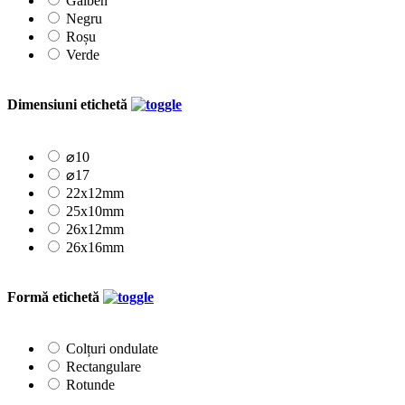
Galben
Negru
Roșu
Verde
Dimensiuni etichetă
⌀10
⌀17
22x12mm
25x10mm
26x12mm
26x16mm
Formă etichetă
Colțuri ondulate
Rectangulare
Rotunde