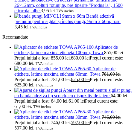
26×12mm, colturi rotunjite, pre-tiparite "Produs la", 1500
etic/rola, albe
3,95
lei
TVA inclus
Bandă adezivă
premium pentru sigilat și închis pungi, 9mm x 66m, rosu
3,45
lei
TVA inclus
Recomandate
Aplicator de
etichete, latime maxima eticheta 100mm, Towa
855,00
lei
Prețul inițial a fost: 855,00 lei.
680,00
lei
Prețul curent este:
680,00 lei.
TVA inclus
Aplicator de
etichete, latime maxima eticheta 60mm, Towa
781,00
lei
Prețul inițial a fost: 781,00 lei.
625,00
lei
Prețul curent este:
625,00 lei.
TVA inclus
Aparat din metal pentru sigilat pungi
cu banda adeziva tip scotch, cu dispozitiv de taiere
64,00
lei
Prețul inițial a fost: 64,00 lei.
61,00
lei
Prețul curent este:
61,00 lei.
TVA inclus
Aplicator de
etichete, latime maxima eticheta 30mm, Towa
746,00
lei
Prețul inițial a fost: 746,00 lei.
597,00
lei
Prețul curent este:
597,00 lei.
TVA inclus