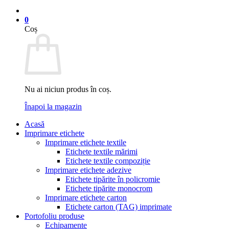
0
Coș
Nu ai niciun produs în coș.
Înapoi la magazin
Acasă
Imprimare etichete
Imprimare etichete textile
Etichete textile mărimi
Etichete textile compoziție
Imprimare etichete adezive
Etichete tipărite în policromie
Etichete tipărite monocrom
Imprimare etichete carton
Etichete carton (TAG) imprimate
Portofoliu produse
Echipamente