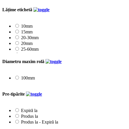
Lățime etichetă
10mm
15mm
20-30mm
20mm
25-60mm
25mm
30mm
Diametru maxim rolă
35mm
40mm
45mm
100mm
50mm
55-100mm
Pre-tipărite
Expiră la
Produs la
Produs la - Expiră la