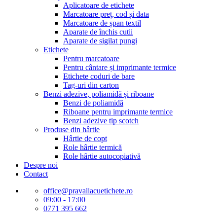
Aplicatoare de etichete
Marcatoare preț, cod și data
Marcatoare de șpan textil
Aparate de închis cutii
Aparate de sigilat pungi
Etichete
Pentru marcatoare
Pentru cântare și imprimante termice
Etichete coduri de bare
Tag-uri din carton
Benzi adezive, poliamidă și riboane
Benzi de poliamidă
Riboane pentru imprimante termice
Benzi adezive tip scotch
Produse din hârtie
Hârtie de copt
Role hârtie termică
Role hârtie autocopiativă
Despre noi
Contact
office@pravaliacuetichete.ro
09:00 - 17:00
0771 395 662