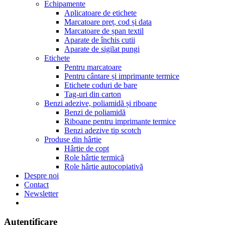
Echipamente
Aplicatoare de etichete
Marcatoare preț, cod și data
Marcatoare de șpan textil
Aparate de închis cutii
Aparate de sigilat pungi
Etichete
Pentru marcatoare
Pentru cântare și imprimante termice
Etichete coduri de bare
Tag-uri din carton
Benzi adezive, poliamidă și riboane
Benzi de poliamidă
Riboane pentru imprimante termice
Benzi adezive tip scotch
Produse din hârtie
Hârtie de copt
Role hârtie termică
Role hârtie autocopiativă
Despre noi
Contact
Newsletter
Autentificare