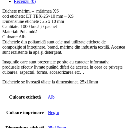
Recenzii (0)
Etichete mărimi – mărimea XS
cod etichete: ET TEX-25×10 mm – XS
Dimensiune etichete : 25 x 10 mm
Cantitate: 1000 bucăți / pachet
Material: Poliamidă
Culoare: Alb
Etichetele din poliamidă sunt cele mai utilizate etichete de
compoziție și întreținere, brand, mărime din industria textilă. Acestea
sunt rezistente la apă și detergent.
Imaginile care sunt prezentate pe site au caracter informativ,
produsele efectiv livrate putând diferi de acestea în ceea ce privește
culoarea, aspectul, forma, accesorizarea etc…
Etichetele se livrează tăiate la dimensiunea 25x10mm
Culoare etichetă
Alb
Culoare imprimare
Negru
Dimensiune etichetă
25x10mm