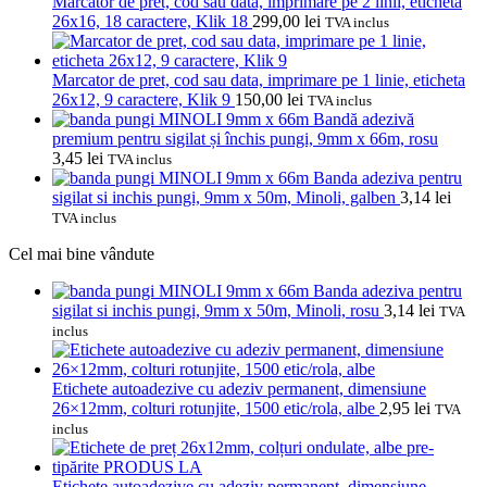
Marcator de pret, cod sau data, imprimare pe 2 linii, eticheta
26x16, 18 caractere, Klik 18
299,00
lei
TVA inclus
Marcator de pret, cod sau data, imprimare pe 1 linie, eticheta
26x12, 9 caractere, Klik 9
150,00
lei
TVA inclus
Bandă adezivă
premium pentru sigilat și închis pungi, 9mm x 66m, rosu
3,45
lei
TVA inclus
Banda adeziva pentru
sigilat si inchis pungi, 9mm x 50m, Minoli, galben
3,14
lei
TVA inclus
Cel mai bine vândute
Banda adeziva pentru
sigilat si inchis pungi, 9mm x 50m, Minoli, rosu
3,14
lei
TVA
inclus
Etichete autoadezive cu adeziv permanent, dimensiune
26×12mm, colturi rotunjite, 1500 etic/rola, albe
2,95
lei
TVA
inclus
Etichete autoadezive cu adeziv permanent, dimensiune