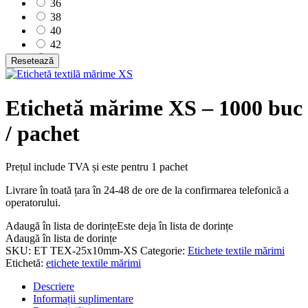
36
38
40
42
44
Resetează
46
48
50
Etichetă mărime XS – 1000 buc
52
/ pachet
54
56
58
Prețul include TVA și este pentru 1 pachet
60
62
Livrare în toată țara în 24-48 de ore de la confirmarea telefonică a
64
operatorului.
L
M
Adaugă în lista de dorințe
Este deja în lista de dorințe
S
Adaugă în lista de dorințe
SKU:
ET TEX-25x10mm-XS
Categorie:
Etichete textile mărimi
XL
Etichetă:
etichete textile mărimi
XS
XXL
Descriere
XXXL
Informații suplimentare