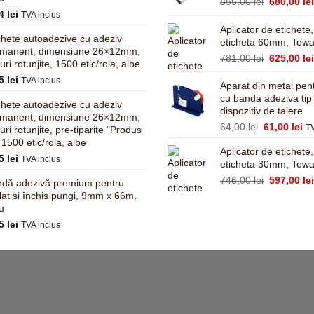
Prețul
855,00
lei
680,00
le
14
lei
inițial
TVA inclus
a
Aplicator de etichete
chete autoadezive cu adeziv
fost:
eticheta 60mm, Tow
rmanent, dimensiune 26×12mm,
855,00 lei
Prețul
781,00
lei
625,00
le
turi rotunjite, 1500 etic/rola, albe
inițial
95
lei
TVA inclus
a
Aparat din metal pent
fost:
cu banda adeziva tip
chete autoadezive cu adeziv
dispozitiv de taiere
781,00 lei
rmanent, dimensiune 26×12mm,
Prețul
Pr
64,00
lei
61,00
lei
TV
turi rotunjite, pre-tiparite "Produs
inițial
cu
, 1500 etic/rola, albe
Aplicator de etichete
a
es
95
lei
TVA inclus
eticheta 30mm, Tow
fost:
61
64,00 lei.
Prețul
746,00
lei
597,00
le
dă adezivă premium pentru
inițial
ilat și închis pungi, 9mm x 66m,
a
u
fost:
45
lei
TVA inclus
746,00 lei