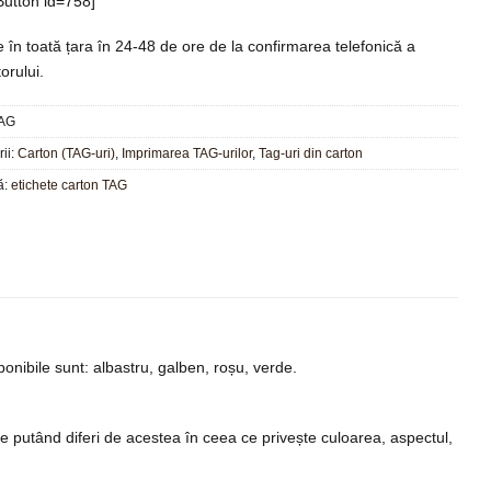
utton id=758]
e în toată țara în 24-48 de ore de la confirmarea telefonică a
orului.
AG
ii:
Carton (TAG-uri)
,
Imprimarea TAG-urilor
,
Tag-uri din carton
ă:
etichete carton TAG
ponibile sunt: albastru, galben, roșu, verde.
ate putând diferi de acestea în ceea ce privește culoarea, aspectul,