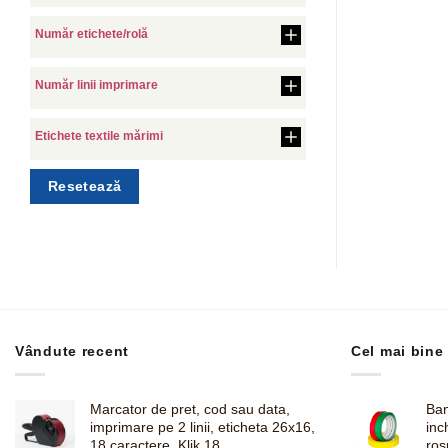
Număr etichete/rolă
Număr linii imprimare
Etichete textile mărimi
Resetează
Vândute recent
Cel mai bine
Marcator de pret, cod sau data,
Ban
imprimare pe 2 linii, eticheta 26x16,
inc
18 caractere, Klik 18
ros