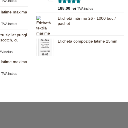
Prețul
i
TVA inclus
curent
Evaluat la
188,00
lei
TVA inclus
este:
, latime maxima
5.00
din 5
680,00 lei.
a
Etichetă mărime 26 - 1000 buc /
.
Prețul
pachet
i
TVA inclus
curent
este:
ru sigilat pungi
625,00 lei.
 scotch, cu
Etichetă compoziție lățime 25mm
.
ețul
A inclus
rent
, latime maxima
te:
a
,00 lei.
Prețul
i
TVA inclus
curent
este:
597,00 lei.
.