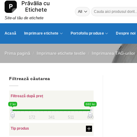
Skip
Caută
to
după:
content
Site-ul tău de etichete
Acasă
Imprimare etichete
Portofoliu produse
Despre noi
Prima pagină
/
Imprimare etichete textile
/
Imprimarea TAG-urilor
Filtrează căutarea
Filtrează după preț
2 lei
680 lei
2
172
341
511
680
Tip produs