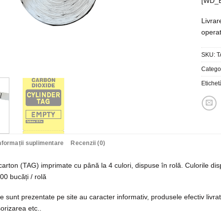
[WD_B
Livrar
operat
SKU:
T
Categor
Etichet
nformații suplimentare
Recenzii (0)
carton (TAG) imprimate cu până la 4 culori, dispuse în rolă. Culorile dis
00 bucăți / rolă
e sunt prezentate pe site au caracter informativ, produsele efectiv livr
orizarea etc..