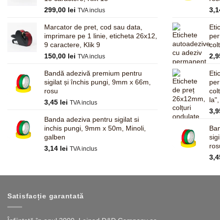
299,00
lei
3,
TVA inclus
Marcator de pret, cod sau data,
Eti
imprimare pe 1 linie, eticheta 26x12,
pe
9 caractere, Klik 9
col
150,00
lei
2,
TVA inclus
Bandă adezivă premium pentru
Eti
sigilat și închis pungi, 9mm x 66m,
pe
rosu
col
la"
3,45
lei
TVA inclus
3,
Banda adeziva pentru sigilat si
inchis pungi, 9mm x 50m, Minoli,
Ban
galben
sig
ros
3,14
lei
TVA inclus
3,
Satisfacție garantată