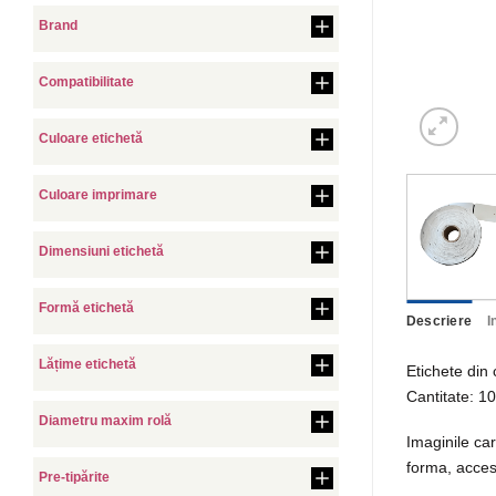
Brand
Compatibilitate
Culoare etichetă
Culoare imprimare
Dimensiuni etichetă
Formă etichetă
Descriere
I
Lățime etichetă
Etichete din 
Cantitate: 10
Diametru maxim rolă
Imaginile car
forma, acces
Pre-tipărite