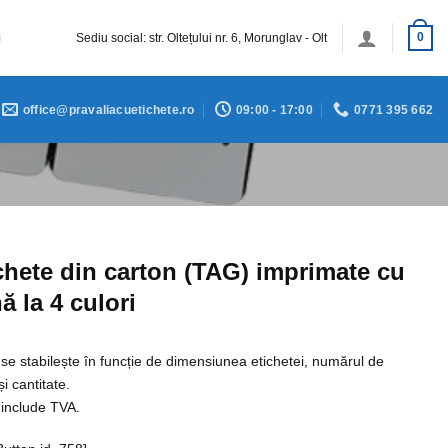
Sediu social: str. Oltețului nr. 6, Morunglav - Olt
0
office@pravaliacuetichete.ro
09:00 - 17:00
0771 395 662
chete din carton (TAG) imprimate cu
ă la 4 culori
 se stabilește în funcție de dimensiunea etichetei, numărul de
și cantitate.
 include TVA.