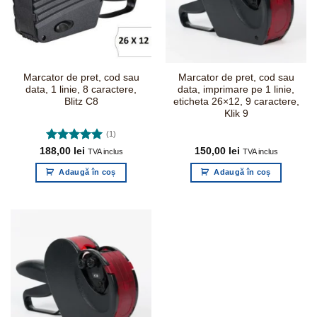
Marcator de pret, cod sau
Marcator de pret, cod sau
data, 1 linie, 8 caractere,
data, imprimare pe 1 linie,
Blitz C8
eticheta 26×12, 9 caractere,
Klik 9
(1)
Evaluat la
188,00
lei
150,00
lei
TVA inclus
TVA inclus
5.00
din 5
Adaugă în coș
Adaugă în coș