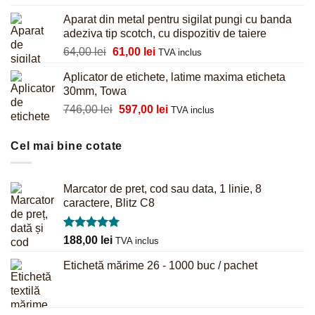
inițial
curent
Aparat din metal pentru sigilat pungi cu banda
a
este:
adeziva tip scotch, cu dispozitiv de taiere
fost:
625,00 lei.
Prețul
Prețul
64,00
lei
61,00
lei
781,00 lei.
TVA inclus
inițial
curent
Aplicator de etichete, latime maxima eticheta
a
este:
30mm, Towa
fost:
61,00 lei.
Prețul
Prețul
746,00
lei
597,00
lei
64,00 lei.
TVA inclus
inițial
curent
a
este:
Cel mai bine cotate
fost:
597,00 lei.
746,00 lei.
Marcator de pret, cod sau data, 1 linie, 8
caractere, Blitz C8
Evaluat la
188,00
lei
TVA inclus
5.00
din 5
Etichetă mărime 26 - 1000 buc / pachet