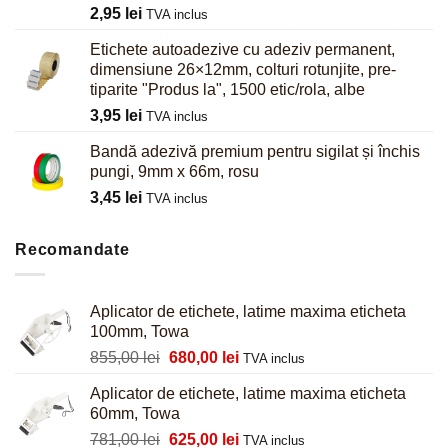
2,95
lei
TVA inclus
Etichete autoadezive cu adeziv permanent,
dimensiune 26×12mm, colturi rotunjite, pre-
tiparite "Produs la", 1500 etic/rola, albe
3,95
lei
TVA inclus
Bandă adezivă premium pentru sigilat și închis
pungi, 9mm x 66m, rosu
3,45
lei
TVA inclus
Recomandate
Aplicator de etichete, latime maxima eticheta
100mm, Towa
Prețul
Prețul
855,00
lei
680,00
lei
TVA inclus
inițial
curent
Aplicator de etichete, latime maxima eticheta
a
este:
60mm, Towa
fost:
680,00 lei.
Prețul
Prețul
781,00
lei
625,00
lei
855,00 lei.
TVA inclus