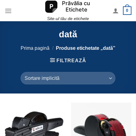
Skip
0
to
content
Site-ul tău de etichete
dată
Prima pagină
/
Produse etichetate „dată”
FILTREAZĂ