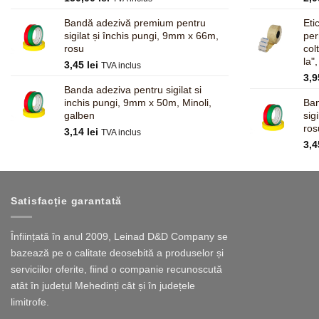
Bandă adezivă premium pentru
Eti
sigilat și închis pungi, 9mm x 66m,
pe
rosu
col
la"
3,45
lei
TVA inclus
3,
Banda adeziva pentru sigilat si
inchis pungi, 9mm x 50m, Minoli,
Ban
galben
sig
ros
3,14
lei
TVA inclus
3,
Satisfacție garantată
Înființată în anul 2009, Leinad D&D Company se
bazează pe o calitate deosebită a produselor și
serviciilor oferite, fiind o companie recunoscută
atât în județul Mehedinți cât și în județele
limitrofe.