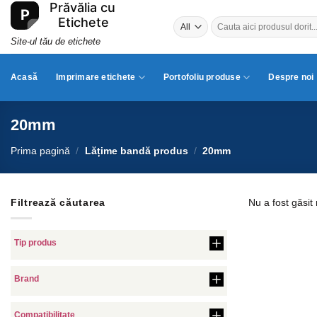
Skip
Caută
to
după:
content
Site-ul tău de etichete
Acasă
Imprimare etichete
Portofoliu produse
Despre noi
20mm
Prima pagină
/
Lățime bandă produs
/
20mm
Filtrează căutarea
Nu a fost găsit
Tip produs
Brand
Compatibilitate