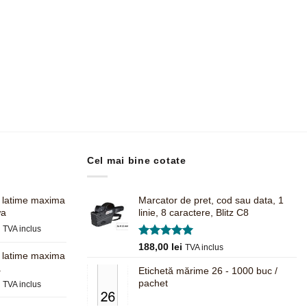
Cel mai bine cotate
, latime maxima
Marcator de pret, cod sau data, 1
wa
linie, 8 caractere, Blitz C8
Prețul
i
TVA inclus
curent
Evaluat la
188,00
lei
TVA inclus
este:
, latime maxima
5.00
din 5
680,00 lei.
a
Etichetă mărime 26 - 1000 buc /
.
Prețul
pachet
i
TVA inclus
curent