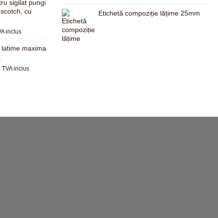
este:
ru sigilat pungi
625,00 lei.
 scotch, cu
Etichetă compoziție lățime 25mm
.
ețul
A inclus
rent
, latime maxima
te:
a
,00 lei.
Prețul
i
TVA inclus
curent
este:
597,00 lei.
.