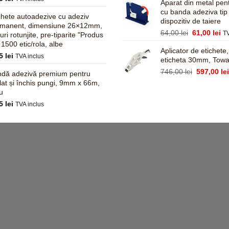
a
Aparat din metal pent
fost:
cu banda adeziva tip
chete autoadezive cu adeziv
dispozitiv de taiere
781,00 lei
rmanent, dimensiune 26×12mm,
Prețul
Pr
64,00
lei
61,00
lei
TV
turi rotunjite, pre-tiparite "Produs
inițial
cu
, 1500 etic/rola, albe
Aplicator de etichete
a
es
95
lei
TVA inclus
eticheta 30mm, Tow
fost:
61
64,00 lei.
Prețul
746,00
lei
597,00
le
dă adezivă premium pentru
inițial
ilat și închis pungi, 9mm x 66m,
a
u
fost:
45
lei
TVA inclus
746,00 lei