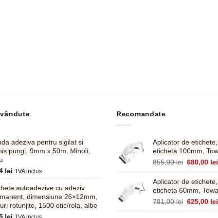
 vândute
Recomandate
da adeziva pentru sigilat si
Aplicator de etichete
his pungi, 9mm x 50m, Minoli,
eticheta 100mm, To
u
Prețul
855,00
lei
680,00
le
14
lei
inițial
TVA inclus
a
Aplicator de etichete
chete autoadezive cu adeziv
fost:
eticheta 60mm, Tow
rmanent, dimensiune 26×12mm,
855,00 lei
Prețul
781,00
lei
625,00
le
turi rotunjite, 1500 etic/rola, albe
inițial
95
lei
TVA inclus