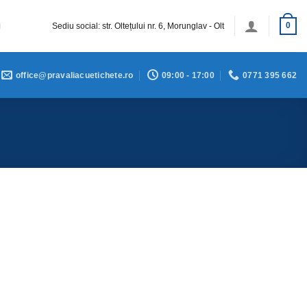
Sediu social: str. Oltețului nr. 6, Morunglav - Olt
0
office@pravaliacuetichete.ro
09:00 - 17:00
0771 395 662