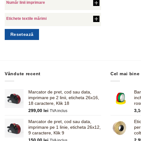
Număr linii imprimare
Etichete textile mărimi
Resetează
Vândute recent
Cel mai bine
Marcator de pret, cod sau data,
Ban
imprimare pe 2 linii, eticheta 26x16,
inc
18 caractere, Klik 18
ros
299,00
lei
3,
TVA inclus
Marcator de pret, cod sau data,
Eti
imprimare pe 1 linie, eticheta 26x12,
pe
9 caractere, Klik 9
col
150,00
lei
2,
TVA inclus