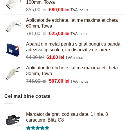
100mm, Towa
Prețul
Prețul
855,00
lei
680,00
lei
TVA inclus
inițial
curent
Aplicator de etichete, latime maxima eticheta
a
este:
60mm, Towa
fost:
680,00 lei.
Prețul
Prețul
781,00
lei
625,00
lei
855,00 lei.
TVA inclus
inițial
curent
Aparat din metal pentru sigilat pungi cu banda
a
este:
adeziva tip scotch, cu dispozitiv de taiere
fost:
625,00 lei.
Prețul
Prețul
64,00
lei
61,00
lei
781,00 lei.
TVA inclus
inițial
curent
Aplicator de etichete, latime maxima eticheta
a
este:
30mm, Towa
fost:
61,00 lei.
Prețul
Prețul
746,00
lei
597,00
lei
64,00 lei.
TVA inclus
inițial
curent
a
este:
Cel mai bine cotate
fost:
597,00 lei.
746,00 lei.
Marcator de pret, cod sau data, 1 linie, 8
caractere, Blitz C8