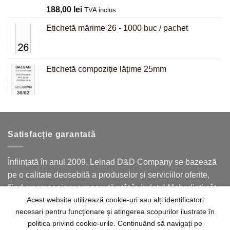
Evaluat la
188,00
lei
TVA inclus
5.00
din 5
Etichetă mărime 26 - 1000 buc / pachet
Etichetă compoziție lățime 25mm
Satisfacție garantată
Înființată în anul 2009, Leinad D&D Company se bazează
pe o calitate deosebită a produselor și serviciilor oferite,
fiind o companie recunoscută atât în județul Mehedinți cât
Acest website utilizează cookie-uri sau alți identificatori
și în județele limitrofe.
necesari pentru funcționare și atingerea scopurilor ilustrate în
politica privind cookie-urile. Continuând să navigați pe