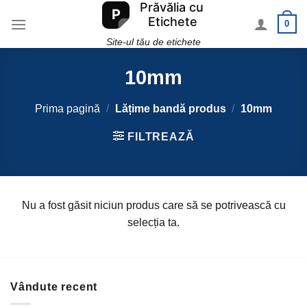
Skip
0
to
content
Site-ul tău de etichete
10mm
Prima pagină
/
Lățime bandă produs
/
10mm
FILTREAZĂ
Nu a fost găsit niciun produs care să se potrivească cu
selecția ta.
Vândute recent