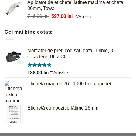
Aplicator de etichete, latime maxima eticheta
a
este:
30mm, Towa
fost:
61,00 lei.
Prețul
Prețul
746,00
lei
597,00
lei
64,00 lei.
TVA inclus
inițial
curent
a
este:
Cel mai bine cotate
fost:
597,00 lei.
746,00 lei.
Marcator de pret, cod sau data, 1 linie, 8
caractere, Blitz C8
Evaluat la
188,00
lei
TVA inclus
5.00
din 5
Etichetă mărime 26 - 1000 buc / pachet
Etichetă compoziție lățime 25mm