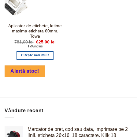
Aplicator de etichete, latime
maxima eticheta 60mm,
Towa
Prețul
Prețul
781,00
lei
625,00
lei
inițial
curent
TVA inclus
a
este:
fost:
625,00 lei.
Citește mai mult
781,00 lei.
Alertă stoc!
Vândute recent
Marcator de pret, cod sau data, imprimare pe 2
linii, eticheta 26x16, 18 caractere, Klik 18