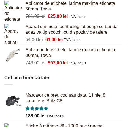
Aplicator de etichete, latime maxima eticheta
a
este:
60mm, Towa
fost:
680,00 lei.
Prețul
Prețul
781,00
lei
625,00
lei
855,00 lei.
TVA inclus
inițial
curent
Aparat din metal pentru sigilat pungi cu banda
a
este:
adeziva tip scotch, cu dispozitiv de taiere
fost:
625,00 lei.
Prețul
Prețul
64,00
lei
61,00
lei
781,00 lei.
TVA inclus
inițial
curent
Aplicator de etichete, latime maxima eticheta
a
este:
30mm, Towa
fost:
61,00 lei.
Prețul
Prețul
746,00
lei
597,00
lei
64,00 lei.
TVA inclus
inițial
curent
a
este:
Cel mai bine cotate
fost:
597,00 lei.
746,00 lei.
Marcator de pret, cod sau data, 1 linie, 8
caractere, Blitz C8
Evaluat la
188,00
lei
TVA inclus
5.00
din 5
Etichetă mărime 26 - 1000 buc / pachet