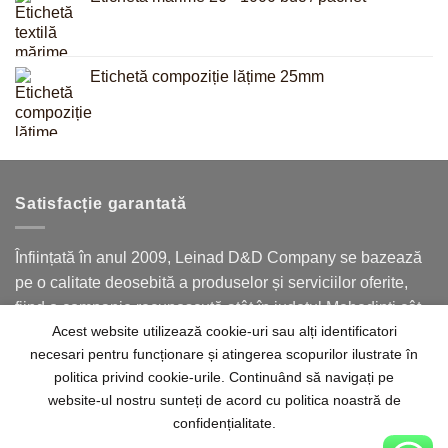
Etichetă compoziție lățime 25mm
Satisfacție garantată
Înființată în anul 2009, Leinad D&D Company se bazează
pe o calitate deosebită a produselor și serviciilor oferite,
fiind o companie recunoscută atât în județul Mehedinți cât
Acest website utilizează cookie-uri sau alți identificatori
și în județele limitrofe.
necesari pentru funcționare și atingerea scopurilor ilustrate în
politica privind cookie-urile. Continuând să navigați pe
website-ul nostru sunteți de acord cu politica noastră de
confidențialitate.
Acasă
Despre noi
Contact
Termeni
Politica de confidențialitate