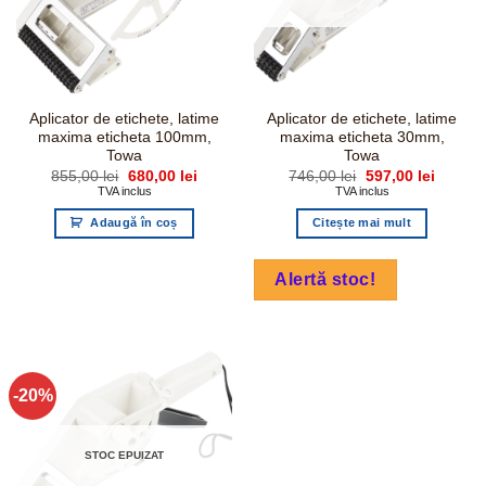
Aplicator de etichete, latime
Aplicator de etichete, latime
maxima eticheta 100mm,
maxima eticheta 30mm,
Towa
Towa
Prețul
Prețul
Prețul
Prețul
855,00
lei
680,00
lei
746,00
lei
597,00
lei
inițial
curent
inițial
curent
TVA inclus
TVA inclus
a
este:
a
este:
fost:
680,00 lei.
fost:
597,00 l
Adaugă în coș
Citește mai mult
855,00 lei.
746,00 lei.
Alertă stoc!
-20%
STOC EPUIZAT