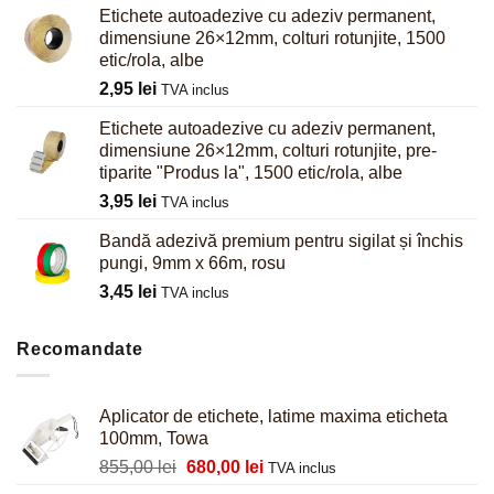
Etichete autoadezive cu adeziv permanent,
dimensiune 26×12mm, colturi rotunjite, 1500
etic/rola, albe
2,95
lei
TVA inclus
Etichete autoadezive cu adeziv permanent,
dimensiune 26×12mm, colturi rotunjite, pre-
tiparite "Produs la", 1500 etic/rola, albe
3,95
lei
TVA inclus
Bandă adezivă premium pentru sigilat și închis
pungi, 9mm x 66m, rosu
3,45
lei
TVA inclus
Recomandate
Aplicator de etichete, latime maxima eticheta
100mm, Towa
Prețul
Prețul
855,00
lei
680,00
lei
TVA inclus
inițial
curent