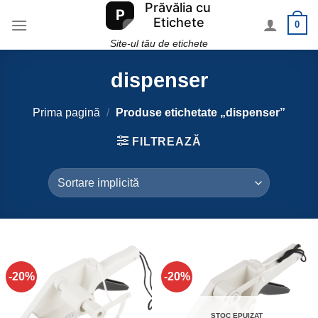
Skip
0
to
content
Site-ul tău de etichete
dispenser
Prima pagină
/
Produse etichetate „dispenser”
FILTREAZĂ
-20%
-20%
STOC EPUIZAT