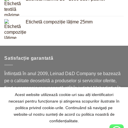
Etichetă compoziție lățime 25mm
Satisfacție garantată
Înființată în anul 2009, Leinad D&D Company se bazează
pe o calitate deosebită a produselor și serviciilor oferite,
fiind o companie recunoscută atât în județul Mehedinți cât
Acest website utilizează cookie-uri sau alți identificatori
și în județele limitrofe.
necesari pentru funcționare și atingerea scopurilor ilustrate în
politica privind cookie-urile. Continuând să navigați pe
website-ul nostru sunteți de acord cu politica noastră de
confidențialitate.
Acasă
Despre noi
Contact
Termeni
Politica de confidențialitate