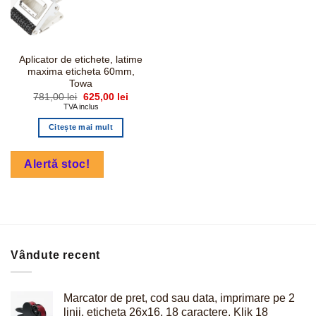
Aplicator de etichete, latime
maxima eticheta 60mm,
Towa
Prețul
Prețul
781,00
lei
625,00
lei
inițial
curent
TVA inclus
a
este:
fost:
625,00 lei.
Citește mai mult
781,00 lei.
Alertă stoc!
Vândute recent
Marcator de pret, cod sau data, imprimare pe 2
linii, eticheta 26x16, 18 caractere, Klik 18