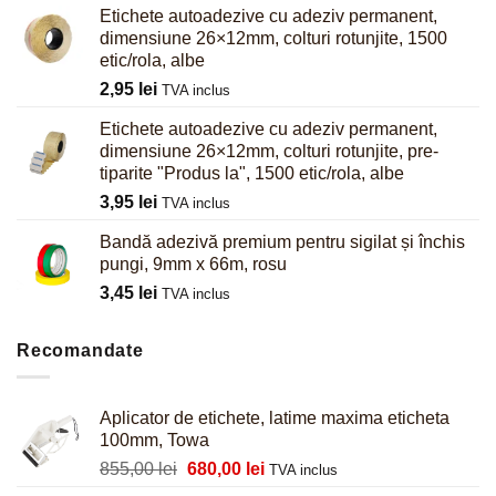
Etichete autoadezive cu adeziv permanent,
dimensiune 26×12mm, colturi rotunjite, 1500
etic/rola, albe
2,95
lei
TVA inclus
Etichete autoadezive cu adeziv permanent,
dimensiune 26×12mm, colturi rotunjite, pre-
tiparite "Produs la", 1500 etic/rola, albe
3,95
lei
TVA inclus
Bandă adezivă premium pentru sigilat și închis
pungi, 9mm x 66m, rosu
3,45
lei
TVA inclus
Recomandate
Aplicator de etichete, latime maxima eticheta
100mm, Towa
Prețul
Prețul
855,00
lei
680,00
lei
TVA inclus
inițial
curent