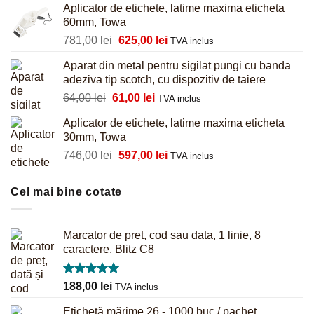
Aplicator de etichete, latime maxima eticheta
a
este:
60mm, Towa
fost:
680,00 lei.
Prețul
Prețul
781,00
lei
625,00
lei
855,00 lei.
TVA inclus
inițial
curent
Aparat din metal pentru sigilat pungi cu banda
a
este:
adeziva tip scotch, cu dispozitiv de taiere
fost:
625,00 lei.
Prețul
Prețul
64,00
lei
61,00
lei
781,00 lei.
TVA inclus
inițial
curent
Aplicator de etichete, latime maxima eticheta
a
este:
30mm, Towa
fost:
61,00 lei.
Prețul
Prețul
746,00
lei
597,00
lei
64,00 lei.
TVA inclus
inițial
curent
a
este:
Cel mai bine cotate
fost:
597,00 lei.
746,00 lei.
Marcator de pret, cod sau data, 1 linie, 8
caractere, Blitz C8
Evaluat la
188,00
lei
TVA inclus
5.00
din 5
Etichetă mărime 26 - 1000 buc / pachet