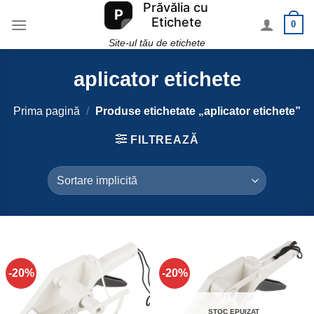
Skip
0
to
content
Site-ul tău de etichete
aplicator etichete
Prima pagină
/
Produse etichetate „aplicator etichete”
FILTREAZĂ
-20%
-20%
STOC EPUIZAT