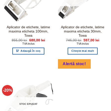
Aplicator de etichete, latime
Aplicator de etichete, latime
maxima eticheta 100mm,
maxima eticheta 30mm,
Towa
Towa
Prețul
Prețul
Prețul
Prețul
855,00
lei
680,00
lei
746,00
lei
597,00
lei
inițial
curent
inițial
curent
TVA inclus
TVA inclus
a
este:
a
este:
fost:
680,00 lei.
fost:
597,00 l
Adaugă în coș
Citește mai mult
855,00 lei.
746,00 lei.
Alertă stoc!
-20%
STOC EPUIZAT