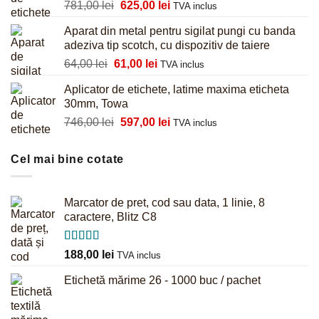
Prețul
Prețul
781,00
lei
625,00
lei
855,00 lei.
TVA inclus
inițial
curent
Aparat din metal pentru sigilat pungi cu banda
a
este:
adeziva tip scotch, cu dispozitiv de taiere
fost:
625,00 lei.
Prețul
Prețul
64,00
lei
61,00
lei
781,00 lei.
TVA inclus
inițial
curent
Aplicator de etichete, latime maxima eticheta
a
este:
30mm, Towa
fost:
61,00 lei.
Prețul
Prețul
746,00
lei
597,00
lei
64,00 lei.
TVA inclus
inițial
curent
a
este:
Cel mai bine cotate
fost:
597,00 lei.
746,00 lei.
Marcator de pret, cod sau data, 1 linie, 8
caractere, Blitz C8
Evaluat la
188,00
lei
TVA inclus
5.00
din 5
Etichetă mărime 26 - 1000 buc / pachet