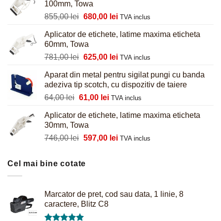
100mm, Towa
Prețul
Prețul
855,00
lei
680,00
lei
TVA inclus
inițial
curent
Aplicator de etichete, latime maxima eticheta
a
este:
60mm, Towa
fost:
680,00 lei.
Prețul
Prețul
781,00
lei
625,00
lei
855,00 lei.
TVA inclus
inițial
curent
Aparat din metal pentru sigilat pungi cu banda
a
este:
adeziva tip scotch, cu dispozitiv de taiere
fost:
625,00 lei.
Prețul
Prețul
64,00
lei
61,00
lei
781,00 lei.
TVA inclus
inițial
curent
Aplicator de etichete, latime maxima eticheta
a
este:
30mm, Towa
fost:
61,00 lei.
Prețul
Prețul
746,00
lei
597,00
lei
64,00 lei.
TVA inclus
inițial
curent
a
este:
Cel mai bine cotate
fost:
597,00 lei.
746,00 lei.
Marcator de pret, cod sau data, 1 linie, 8
caractere, Blitz C8