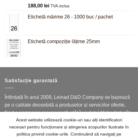
Evaluat la
188,00
lei
TVA inclus
5.00
din 5
Etichetă mărime 26 - 1000 buc / pachet
Etichetă compoziție lățime 25mm
Satisfacție garantată
Înființată în anul 2009, Leinad D&D Company se bazează
pe o calitate deosebită a produselor și serviciilor oferite,
fiind o companie recunoscută atât în județul Mehedinți cât
Acest website utilizează cookie-uri sau alți identificatori
și în județele limitrofe.
necesari pentru funcționare și atingerea scopurilor ilustrate în
politica privind cookie-urile. Continuând să navigați pe