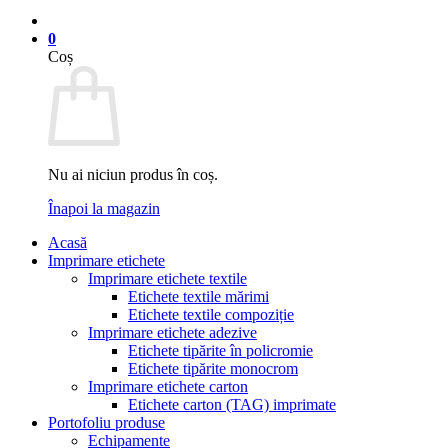
0
Coș
Nu ai niciun produs în coș.
Înapoi la magazin
Acasă
Imprimare etichete
Imprimare etichete textile
Etichete textile mărimi
Etichete textile compoziție
Imprimare etichete adezive
Etichete tipărite în policromie
Etichete tipărite monocrom
Imprimare etichete carton
Etichete carton (TAG) imprimate
Portofoliu produse
Echipamente