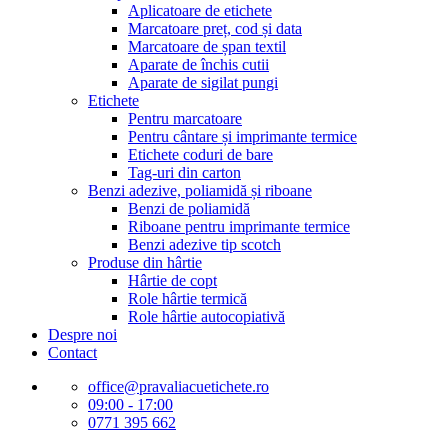
Aplicatoare de etichete
Marcatoare preț, cod și data
Marcatoare de șpan textil
Aparate de închis cutii
Aparate de sigilat pungi
Etichete
Pentru marcatoare
Pentru cântare și imprimante termice
Etichete coduri de bare
Tag-uri din carton
Benzi adezive, poliamidă și riboane
Benzi de poliamidă
Riboane pentru imprimante termice
Benzi adezive tip scotch
Produse din hârtie
Hârtie de copt
Role hârtie termică
Role hârtie autocopiativă
Despre noi
Contact
office@pravaliacuetichete.ro
09:00 - 17:00
0771 395 662