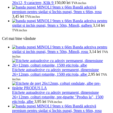
26x12, 9 caractere, Klik 9
150,00
lei
TVA inclus
Bandă adezivă
premium pentru sigilat și închis pungi, 9mm x 66m, rosu
3,45
lei
TVA inclus
Banda adeziva pentru
sigilat si inchis pungi, 9mm x 50m, Minoli, galben
3,14
lei
TVA inclus
Cel mai bine vândute
Banda adeziva pentru
sigilat si inchis pungi, 9mm x 50m, Minoli, rosu
3,14
lei
TVA
inclus
Etichete autoadezive cu adeziv permanent, dimensiune
26×12mm, colturi rotunjite, 1500 etic/rola, albe
2,95
lei
TVA
inclus
Etichete autoadezive cu adeziv permanent, dimensiune
26×12mm, colturi rotunjite, pre-tiparite "Produs la", 1500
etic/rola, albe
3,95
lei
TVA inclus
Bandă adezivă
premium pentru sigilat și închis pungi, 9mm x 66m, rosu