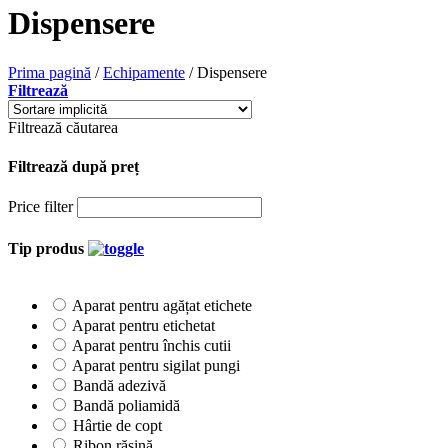
Dispensere
Prima pagină
/
Echipamente
/
Dispensere
Filtrează
Filtrează căutarea
Filtrează după preț
Price filter
Tip produs
Aparat pentru agățat etichete
Aparat pentru etichetat
Aparat pentru închis cutii
Aparat pentru sigilat pungi
Bandă adezivă
Bandă poliamidă
Hârtie de copt
Ribon rășină