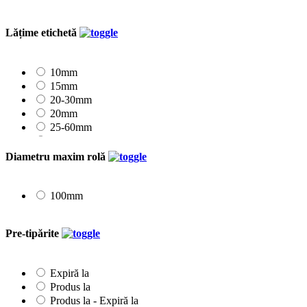
Lățime etichetă
10mm
15mm
20-30mm
20mm
25-60mm
25mm
30mm
Diametru maxim rolă
35mm
40mm
45mm
100mm
50mm
55-100mm
Pre-tipărite
Expiră la
Produs la
Produs la - Expiră la