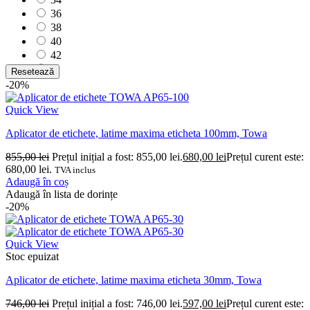
36
38
40
42
44
Resetează
46
-20%
48
Quick View
50
52
Aplicator de etichete, latime maxima eticheta 100mm, Towa
54
56
855,00
lei
Prețul inițial a fost: 855,00 lei.
680,00
lei
Prețul curent este:
58
680,00 lei.
TVA inclus
60
Adaugă în coș
62
Adaugă în lista de dorințe
-20%
64
L
M
Quick View
S
Stoc epuizat
XL
XS
Aplicator de etichete, latime maxima eticheta 30mm, Towa
XXL
746,00
lei
Prețul inițial a fost: 746,00 lei.
597,00
lei
Prețul curent este:
XXXL