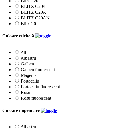
Blitz C20
BLITZ C20/I
BLITZ C20A
BLITZ C20AN
Blitz C6
Blitz C8
Blitz M6
Culoare etichetă
Etichete 22x12mm
Etichete 26x12mm
Etichete 26x16mm
Alb
Etichete 26x16Rmm
Albastru
Klik
Galben
Printex
Galben fluorescent
Prix
Magenta
Tovel
Portocaliu
Portocaliu fluorescent
Roșu
Roșu fluorescent
Roz
Verde
Culoare imprimare
Verde fluorescent
Albastru