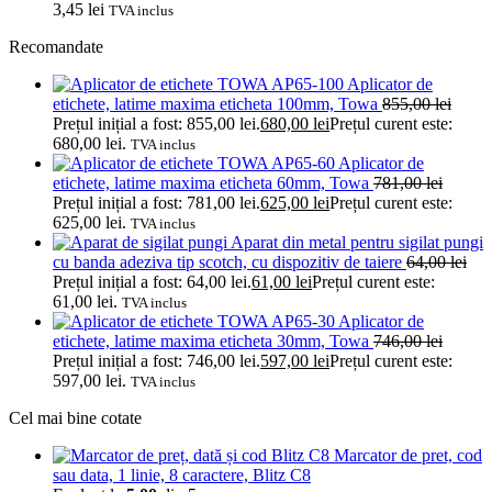
3,45
lei
TVA inclus
Recomandate
Aplicator de
etichete, latime maxima eticheta 100mm, Towa
855,00
lei
Prețul inițial a fost: 855,00 lei.
680,00
lei
Prețul curent este:
680,00 lei.
TVA inclus
Aplicator de
etichete, latime maxima eticheta 60mm, Towa
781,00
lei
Prețul inițial a fost: 781,00 lei.
625,00
lei
Prețul curent este:
625,00 lei.
TVA inclus
Aparat din metal pentru sigilat pungi
cu banda adeziva tip scotch, cu dispozitiv de taiere
64,00
lei
Prețul inițial a fost: 64,00 lei.
61,00
lei
Prețul curent este:
61,00 lei.
TVA inclus
Aplicator de
etichete, latime maxima eticheta 30mm, Towa
746,00
lei
Prețul inițial a fost: 746,00 lei.
597,00
lei
Prețul curent este:
597,00 lei.
TVA inclus
Cel mai bine cotate
Marcator de pret, cod
sau data, 1 linie, 8 caractere, Blitz C8