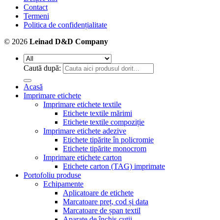
Contact
Termeni
Politica de confidențialitate
© 2026
Leinad D&D Company
Caută după:
Acasă
Imprimare etichete
Imprimare etichete textile
Etichete textile mărimi
Etichete textile compoziție
Imprimare etichete adezive
Etichete tipărite în policromie
Etichete tipărite monocrom
Imprimare etichete carton
Etichete carton (TAG) imprimate
Portofoliu produse
Echipamente
Aplicatoare de etichete
Marcatoare preț, cod și data
Marcatoare de șpan textil
Aparate de închis cutii