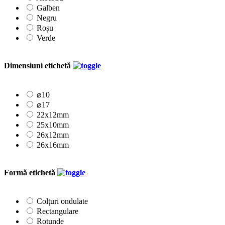
Galben
Negru
Roșu
Verde
Dimensiuni etichetă
⌀10
⌀17
22x12mm
25x10mm
26x12mm
26x16mm
Formă etichetă
Colțuri ondulate
Rectangulare
Rotunde