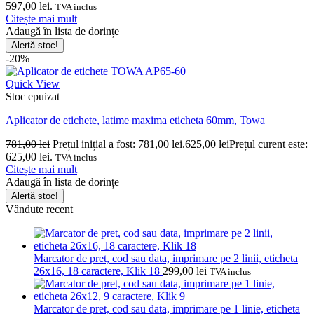
597,00 lei.
TVA inclus
Citește mai mult
Adaugă în lista de dorințe
Alertă stoc!
-20%
Quick View
Stoc epuizat
Aplicator de etichete, latime maxima eticheta 60mm, Towa
781,00
lei
Prețul inițial a fost: 781,00 lei.
625,00
lei
Prețul curent este:
625,00 lei.
TVA inclus
Citește mai mult
Adaugă în lista de dorințe
Alertă stoc!
Vândute recent
Marcator de pret, cod sau data, imprimare pe 2 linii, eticheta
26x16, 18 caractere, Klik 18
299,00
lei
TVA inclus
Marcator de pret, cod sau data, imprimare pe 1 linie, eticheta