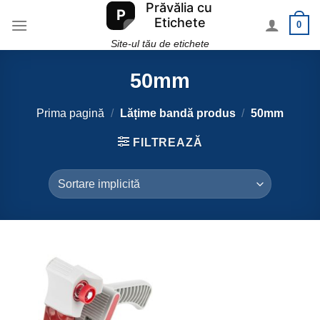
Skip
0
to
content
Site-ul tău de etichete
50mm
Prima pagină
/
Lățime bandă produs
/
50mm
FILTREAZĂ