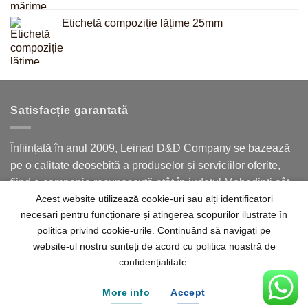
Etichetă compoziție lățime 25mm
Satisfacție garantată
Înființată în anul 2009, Leinad D&D Company se bazează
pe o calitate deosebită a produselor și serviciilor oferite,
fiind o companie recunoscută atât în județul Mehedinți cât
Acest website utilizează cookie-uri sau alți identificatori
și în județele limitrofe.
necesari pentru funcționare și atingerea scopurilor ilustrate în
politica privind cookie-urile. Continuând să navigați pe
website-ul nostru sunteți de acord cu politica noastră de
confidențialitate.
Acasă
Despre noi
Contact
Termeni
Politica de confidențialitate
More info
Accept
© 2026
Leinad D&D Company