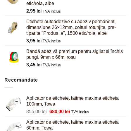
etic/rola, albe
2,95
lei
TVA inclus
Etichete autoadezive cu adeziv permanent,
dimensiune 26×12mm, colturi rotunjite, pre-
tiparite "Produs la", 1500 etic/rola, albe
3,95
lei
TVA inclus
Bandă adezivă premium pentru sigilat și închis
pungi, 9mm x 66m, rosu
3,45
lei
TVA inclus
Recomandate
Aplicator de etichete, latime maxima eticheta
100mm, Towa
Prețul
Prețul
855,00
lei
680,00
lei
TVA inclus
inițial
curent
Aplicator de etichete, latime maxima eticheta
a
este:
60mm, Towa
fost:
680,00 lei.