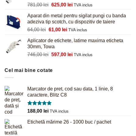
Prețul
Prețul
781,00
lei
625,00
lei
855,00 lei.
TVA inclus
inițial
curent
Aparat din metal pentru sigilat pungi cu banda
a
este:
adeziva tip scotch, cu dispozitiv de taiere
fost:
625,00 lei.
Prețul
Prețul
64,00
lei
61,00
lei
781,00 lei.
TVA inclus
inițial
curent
Aplicator de etichete, latime maxima eticheta
a
este:
30mm, Towa
fost:
61,00 lei.
Prețul
Prețul
746,00
lei
597,00
lei
64,00 lei.
TVA inclus
inițial
curent
a
este:
Cel mai bine cotate
fost:
597,00 lei.
746,00 lei.
Marcator de pret, cod sau data, 1 linie, 8
caractere, Blitz C8
Evaluat la
188,00
lei
TVA inclus
5.00
din 5
Etichetă mărime 26 - 1000 buc / pachet