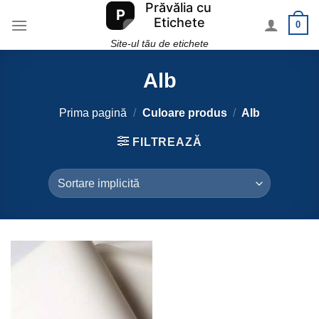
Skip
0
to
content
Site-ul tău de etichete
Alb
Prima pagină
/
Culoare produs
/
Alb
FILTREAZĂ