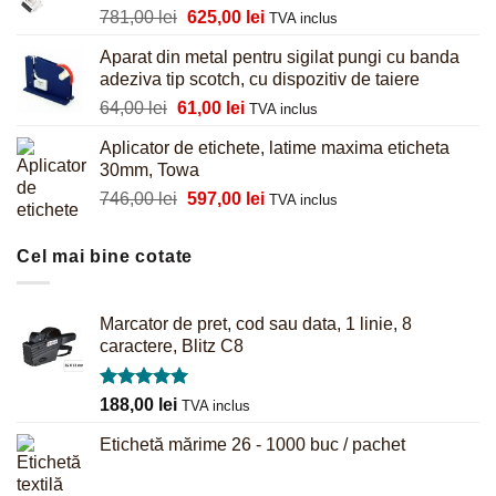
Prețul
Prețul
781,00
lei
625,00
lei
855,00 lei.
TVA inclus
inițial
curent
Aparat din metal pentru sigilat pungi cu banda
a
este:
adeziva tip scotch, cu dispozitiv de taiere
fost:
625,00 lei.
Prețul
Prețul
64,00
lei
61,00
lei
781,00 lei.
TVA inclus
inițial
curent
Aplicator de etichete, latime maxima eticheta
a
este:
30mm, Towa
fost:
61,00 lei.
Prețul
Prețul
746,00
lei
597,00
lei
64,00 lei.
TVA inclus
inițial
curent
a
este:
Cel mai bine cotate
fost:
597,00 lei.
746,00 lei.
Marcator de pret, cod sau data, 1 linie, 8
caractere, Blitz C8
Evaluat la
188,00
lei
TVA inclus
5.00
din 5
Etichetă mărime 26 - 1000 buc / pachet