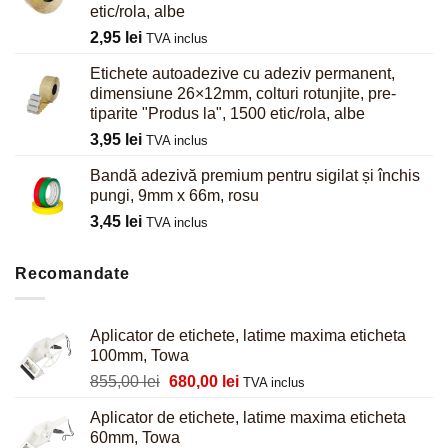
etic/rola, albe
2,95
lei
TVA inclus
Etichete autoadezive cu adeziv permanent,
dimensiune 26×12mm, colturi rotunjite, pre-
tiparite "Produs la", 1500 etic/rola, albe
3,95
lei
TVA inclus
Bandă adezivă premium pentru sigilat și închis
pungi, 9mm x 66m, rosu
3,45
lei
TVA inclus
Recomandate
Aplicator de etichete, latime maxima eticheta
100mm, Towa
Prețul
Prețul
855,00
lei
680,00
lei
TVA inclus
inițial
curent
Aplicator de etichete, latime maxima eticheta
a
este:
60mm, Towa
fost:
680,00 lei.