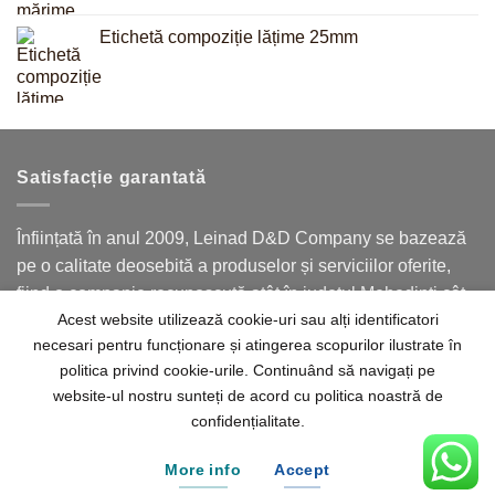
Etichetă compoziție lățime 25mm
Satisfacție garantată
Înființată în anul 2009, Leinad D&D Company se bazează
pe o calitate deosebită a produselor și serviciilor oferite,
fiind o companie recunoscută atât în județul Mehedinți cât
Acest website utilizează cookie-uri sau alți identificatori
și în județele limitrofe.
necesari pentru funcționare și atingerea scopurilor ilustrate în
politica privind cookie-urile. Continuând să navigați pe
website-ul nostru sunteți de acord cu politica noastră de
confidențialitate.
Acasă
Despre noi
Contact
Termeni
Politica de confidențialitate
More info
Accept
© 2026
Leinad D&D Company