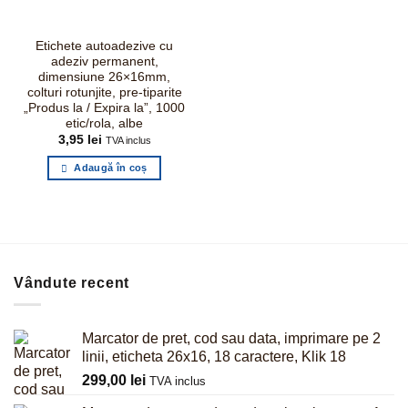
Etichete autoadezive cu
adeziv permanent,
dimensiune 26×16mm,
colturi rotunjite, pre-tiparite
„Produs la / Expira la”, 1000
etic/rola, albe
3,95
lei
TVA inclus
Adaugă în coș
Vândute recent
Marcator de pret, cod sau data, imprimare pe 2
linii, eticheta 26x16, 18 caractere, Klik 18
299,00
lei
TVA inclus