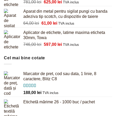
Prețul
Prețul
781,00
lei
625,00
lei
855,00 lei.
TVA inclus
inițial
curent
Aparat din metal pentru sigilat pungi cu banda
a
este:
adeziva tip scotch, cu dispozitiv de taiere
fost:
625,00 lei.
Prețul
Prețul
64,00
lei
61,00
lei
781,00 lei.
TVA inclus
inițial
curent
Aplicator de etichete, latime maxima eticheta
a
este:
30mm, Towa
fost:
61,00 lei.
Prețul
Prețul
746,00
lei
597,00
lei
64,00 lei.
TVA inclus
inițial
curent
a
este:
Cel mai bine cotate
fost:
597,00 lei.
746,00 lei.
Marcator de pret, cod sau data, 1 linie, 8
caractere, Blitz C8
Evaluat la
188,00
lei
TVA inclus
5.00
din 5
Etichetă mărime 26 - 1000 buc / pachet