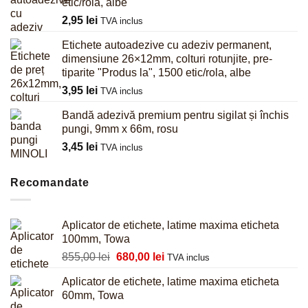
etic/rola, albe
2,95
lei
TVA inclus
Etichete autoadezive cu adeziv permanent,
dimensiune 26×12mm, colturi rotunjite, pre-
tiparite "Produs la", 1500 etic/rola, albe
3,95
lei
TVA inclus
Bandă adezivă premium pentru sigilat și închis
pungi, 9mm x 66m, rosu
3,45
lei
TVA inclus
Recomandate
Aplicator de etichete, latime maxima eticheta
100mm, Towa
Prețul
Prețul
855,00
lei
680,00
lei
TVA inclus
inițial
curent
Aplicator de etichete, latime maxima eticheta
a
este:
60mm, Towa
fost:
680,00 lei.