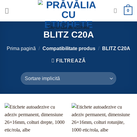
Skip
0
to
content
Site-ul tău de etichete
BLITZ C20A
Prima pagină
/
Compatibilitate produs
/
BLITZ C20A
FILTREAZĂ