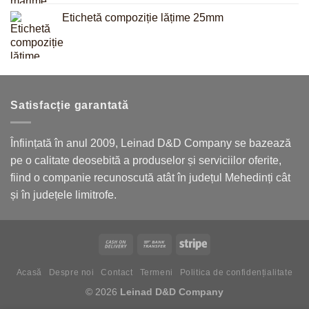
Etichetă compoziție lățime 25mm
Satisfacție garantată
Înființată în anul 2009, Leinad D&D Company se bazează
pe o calitate deosebită a produselor și serviciilor oferite,
fiind o companie recunoscută atât în județul Mehedinți cât
și în județele limitrofe.
Acasă
Despre noi
Contact
Termeni
Politica de confidențialitate
© 2026
Leinad D&D Company